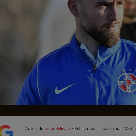
Seri
Echipe
Program TV
Articol de
Tudor Belivacă
- Publicat duminica, 03 mai 2026 1