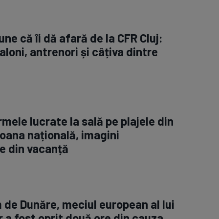
ne că îi dă afară de la CFR Cluj:
aloni, antrenori și câțiva dintre
rmele lucrate la sală pe plajele din
oana națională, imagini
e din vacanță
m de Dunăre, meciul european al lui
 a fost oprit două ore din cauza