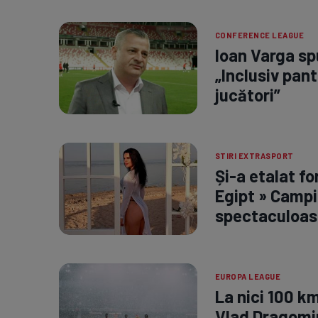
CONFERENCE LEAGUE
Ioan Varga spu
„Inclusiv pant
jucători”
STIRI EXTRASPORT
Și-a etalat fo
Egipt » Campi
spectaculoas
EUROPA LEAGUE
La nici 100 k
Vlad Dragomir