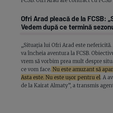
FCSB. Ofri Arad are contract cu FCSB 
Ofri Arad pleacă de la FCSB: „Si
Vedem după ce termină sezonu
„Situația lui Ofri Arad este nefericită.
va încheia aventura la FCSB. Obiectiv
vrem să vorbim prea mult despre situa
ce vom face.
Nu este amuzant să apară
Asta este. Nu este ușor pentru el
. A a
de la Kairat Almaty”, a transmis agen