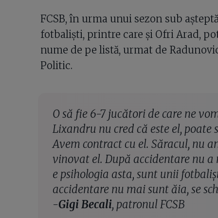
FCSB, în urma unui sezon sub așteptăr
fotbaliști, printre care și Ofri Arad, po
nume de pe listă, urmat de Radunovic
Politic.
O să fie 6-7 jucători de care ne vo
Lixandru nu cred că este el, poate s
Avem contract cu el. Săracul, nu am
vinovat el. După accidentare nu a m
e psihologia asta, sunt unii fotbali
accidentare nu mai sunt ăia, se s
-
Gigi Becali
, patronul FCSB