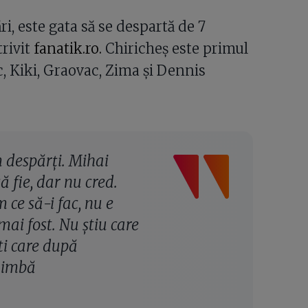
i, este gata să se despartă de 7
trivit
fanatik.ro.
Chiricheș este primul
, Kiki, Graovac, Zima și Dennis
m despărți. Mihai
ă fie, dar nu cred.
 ce să-i fac, nu e
ai fost. Nu știu care
ști care după
chimbă