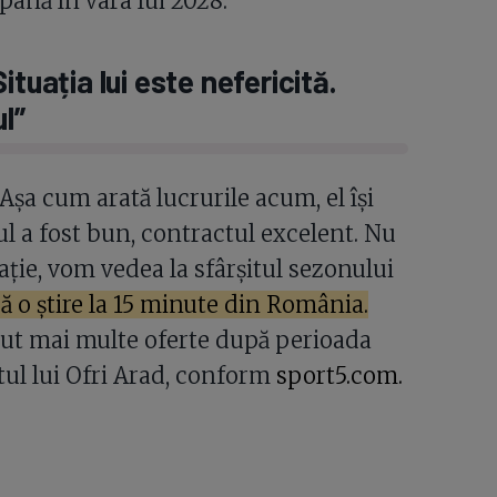
până în vara lui 2028.
tuația lui este nefericită.
l”
 Așa cum arată lucrurile acum, el își
ul a fost bun, contractul excelent. Nu
ție, vom vedea la sfârșitul sezonului
 o știre la 15 minute din România.
vut mai multe oferte după perioada
tul lui Ofri Arad, conform
sport5.com.