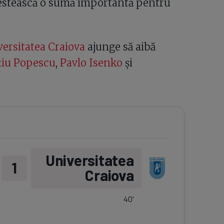
nvestească o sumă importantă pentru
ersitatea Craiova
ajunge să aibă
țiu Popescu
,
Pavlo Isenko
și
Universitatea
1
Craiova
40
'