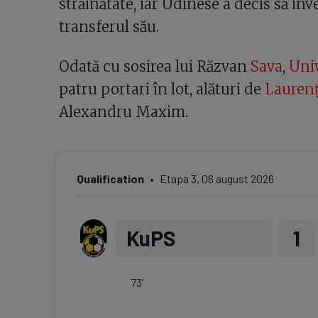
străinătate, iar Udinese a decis să i
transferul său.
Odată cu sosirea lui Răzvan
Sava
,
Univ
patru portari în lot, alături de
Lauren
Alexandru Maxim.
Qualification
Etapa
3
,
06 august 2026
KuPS
1
73
'