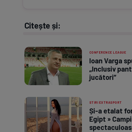
Citește și:
CONFERENCE LEAGUE
Ioan Varga spu
„Inclusiv pant
jucători”
STIRI EXTRASPORT
Și-a etalat fo
Egipt » Campi
spectaculoas