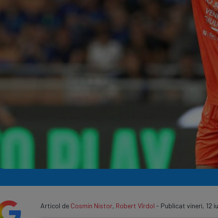
Seri
Echipe
Program TV
Articol de
Cosmin Nistor
,
Robert Vîrdol
- Publicat vineri, 12 