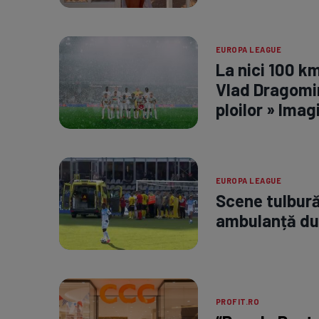
EUROPA LEAGUE
La nici 100 k
Vlad Dragomir
ploilor » Imag
EUROPA LEAGUE
Scene tulbură
ambulanță dup
PROFIT.RO