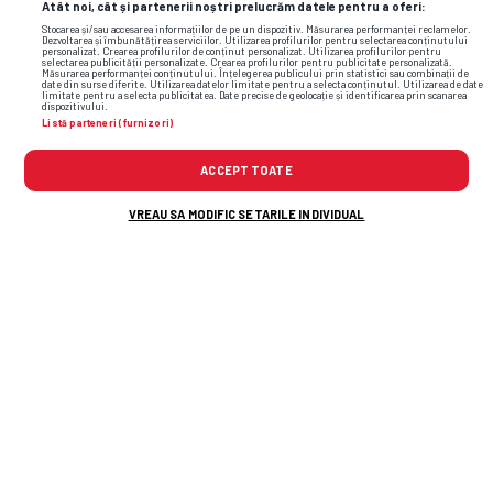
Atât noi, cât și partenerii noștri prelucrăm datele pentru a oferi:
Stocarea și/sau accesarea informațiilor de pe un dispozitiv. Măsurarea performanței reclamelor.
Dezvoltarea și îmbunătățirea serviciilor. Utilizarea profilurilor pentru selectarea conținutului
personalizat. Crearea profilurilor de conținut personalizat. Utilizarea profilurilor pentru
selectarea publicității personalizate. Crearea profilurilor pentru publicitate personalizată.
Măsurarea performanței conținutului. Înțelegerea publicului prin statistici sau combinații de
date din surse diferite. Utilizarea datelor limitate pentru a selecta conținutul. Utilizarea de date
limitate pentru a selecta publicitatea. Date precise de geolocație și identificarea prin scanarea
dispozitivului.
Listă parteneri (furnizori)
ACCEPT TOATE
VREAU SA MODIFIC SETARILE INDIVIDUAL
TOP ȘTIRI
ȘTIRI SPORT