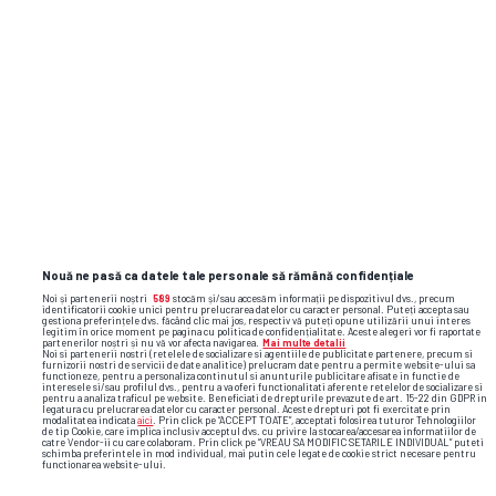
Raul Rusescu la GSP Live: „La CFR, au fost
lucruri inimaginabile” + Pronostic uimitor
la dubla Craiovei: „Crede-mă, acolo a fost
ca la bunică-mea, la Coșoveni”
superliga
farul constanta
bogdan lobonț
dinamo
Nouă ne pasă ca datele tale personale să rămână confidențiale
bucuresti
andrei nicolescu
ultimele stiri dinamo
Noi și partenerii noștri
589
stocăm și/sau accesăm informații pe dispozitivul dvs., precum
identificatorii cookie unici pentru prelucrarea datelor cu caracter personal. Puteți accepta sau
gestiona preferințele dvs. făcând clic mai jos, respectiv vă puteți opune utilizării unui interes
legitim în orice moment pe pagina cu politica de confidențialitate. Aceste alegeri vor fi raportate
partenerilor noștri și nu vă vor afecta navigarea.
Mai multe detalii
Noi si partenerii nostri (retelele de socializare si agentiile de publicitate partenere, precum si
furnizorii nostri de servicii de date analitice) prelucram date pentru a permite website-ului sa
functioneze, pentru a personaliza continutul si anunturile publicitare afisate in functie de
interesele si/sau profilul dvs., pentru a va oferi functionalitati aferente retelelor de socializare si
pentru a analiza traficul pe website. Beneficiati de drepturile prevazute de art. 15-22 din GDPR in
legatura cu prelucrarea datelor cu caracter personal. Aceste drepturi pot fi exercitate prin
modalitatea indicata
aici
. Prin click pe “ACCEPT TOATE”, acceptati folosirea tuturor Tehnologiilor
de tip Cookie, care implica inclusiv acceptul dvs. cu privire la stocarea/accesarea informatiilor de
catre Vendor-ii cu care colaboram. Prin click pe “VREAU SA MODIFIC SETARILE INDIVIDUAL” puteti
schimba preferintele in mod individual, mai putin cele legate de cookie strict necesare pentru
functionarea website-ului.