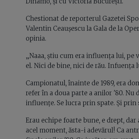
Dinamo, și cu Victoria București.
Chestionat de reporterul Gazetei Spor
Valentin Ceaușescu la Gala de la Ope
opinia.
„Naaa, știu cum era influența lui, pe
el. Nici de bine, nici de rău. Infuența lu
Campionatul, înainte de 1989, era do
refer în a doua parte a anilor '80. Nu d
influențe. Se lucra prin spate. Și prin 
Erau echipe foarte bune, e drept, dar a
acel moment, ăsta-i adevărul! Ca antr