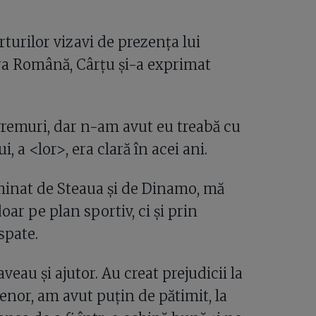
turilor vizavi de prezența lui
ra Română, Cârțu și-a exprimat
 vremuri, dar n-am avut eu treabă cu
i, a <lor>, era clară în acei ani.
minat de Steaua și de Dinamo, mă
oar pe plan sportiv, ci și prin
spate.
veau și ajutor. Au creat prejudicii la
enor, am avut puțin de pătimit, la