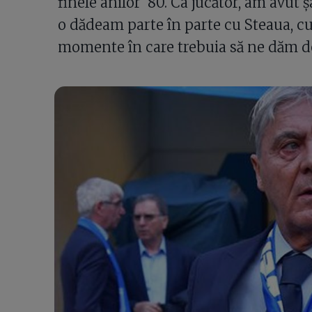
finele anilor '80. Ca jucător, am avut 
o dădeam parte în parte cu Steaua, 
momente în care trebuia să ne dăm de