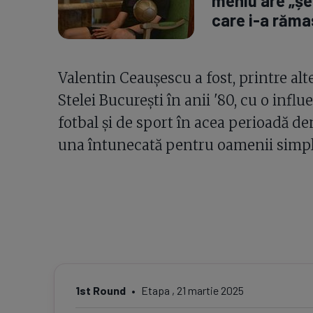
meniu are „șep
care i-a rămas
Valentin Ceaușescu a fost, printre alte
Stelei București în anii '80, cu o infl
fotbal și de sport în acea perioadă de
una întunecată pentru oamenii simpli
1st Round
Etapa
,
21 martie 2025