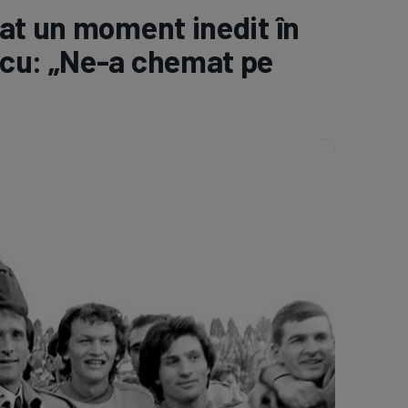
at un moment inedit în
e A
Meciuri
Clasament
scu: „Ne-a chemat pe