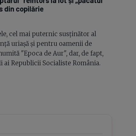
tarul” reîntors la lot și „păcatul"
 din copilărie
le, cel mai puternic susținător al
uență uriașă și pentru oamenii de
numită "Epoca de Aur", dar, de fapt,
 ai Republicii Socialiste România.