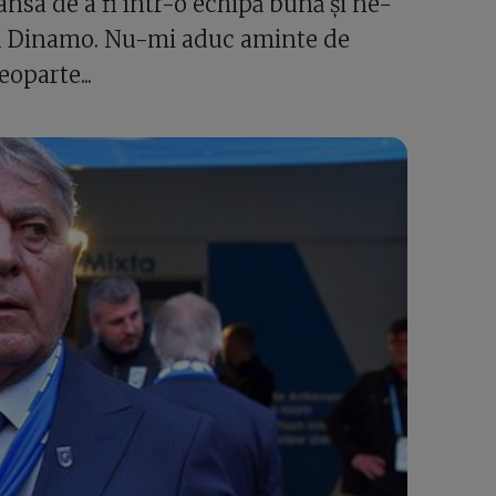
șansa de a fi într-o echipă bună și ne-
cu Dinamo. Nu-mi aduc aminte de
oparte...