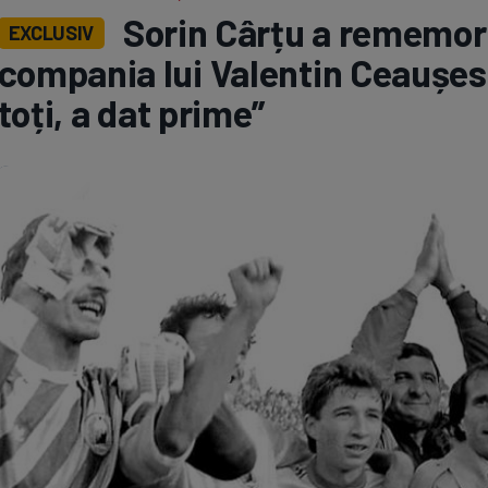
Sorin Cârțu a rememor
EXCLUSIV
Seri
Echipe
compania lui Valentin Ceaușe
toți, a dat prime”
Program TV