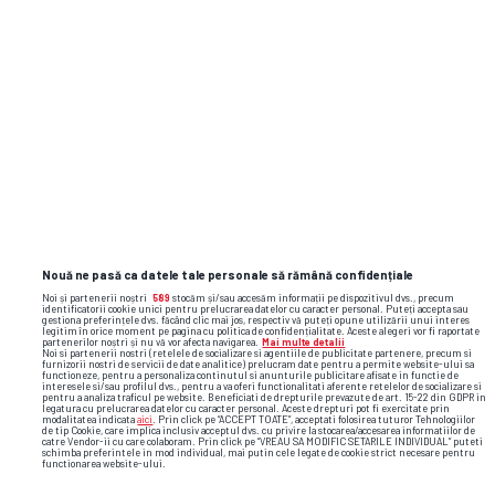
Nouă ne pasă ca datele tale personale să rămână confidențiale
Noi și partenerii noștri
589
stocăm și/sau accesăm informații pe dispozitivul dvs., precum
identificatorii cookie unici pentru prelucrarea datelor cu caracter personal. Puteți accepta sau
gestiona preferințele dvs. făcând clic mai jos, respectiv vă puteți opune utilizării unui interes
legitim în orice moment pe pagina cu politica de confidențialitate. Aceste alegeri vor fi raportate
partenerilor noștri și nu vă vor afecta navigarea.
Mai multe detalii
Noi si partenerii nostri (retelele de socializare si agentiile de publicitate partenere, precum si
furnizorii nostri de servicii de date analitice) prelucram date pentru a permite website-ului sa
functioneze, pentru a personaliza continutul si anunturile publicitare afisate in functie de
interesele si/sau profilul dvs., pentru a va oferi functionalitati aferente retelelor de socializare si
pentru a analiza traficul pe website. Beneficiati de drepturile prevazute de art. 15-22 din GDPR in
legatura cu prelucrarea datelor cu caracter personal. Aceste drepturi pot fi exercitate prin
modalitatea indicata
aici
. Prin click pe “ACCEPT TOATE”, acceptati folosirea tuturor Tehnologiilor
de tip Cookie, care implica inclusiv acceptul dvs. cu privire la stocarea/accesarea informatiilor de
catre Vendor-ii cu care colaboram. Prin click pe “VREAU SA MODIFIC SETARILE INDIVIDUAL” puteti
schimba preferintele in mod individual, mai putin cele legate de cookie strict necesare pentru
functionarea website-ului.