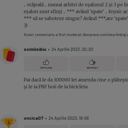
... vrăjeală ... numai arbitri de eșalonul 2 și 3 pe l
eșalon sunt sfinţi ... *** având 'spate' ... feșnic 
*** să se saboteze singur? Având ***,are 'spate' ..
:))
Acest comentariu a fost moderat deoarece continea limbaj vu
soimiisibiu
• 24 Aprilie 2023, 20:20
ÎMI PLACE
RESPECT
Pai dacă le da 300000 lei amenda cine o plătește?
și le ia FRF boii de la bicicleta.
oncica07
• 24 Aprilie 2023, 19:56