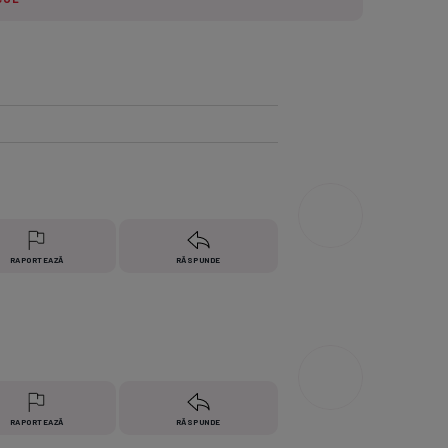
e A
Meciuri
Clasament
RAPORTEAZĂ
RĂSPUNDE
RAPORTEAZĂ
RĂSPUNDE