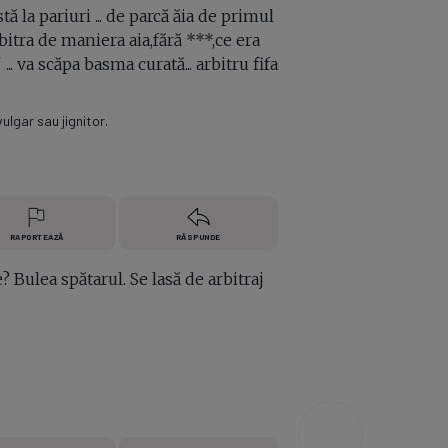
istă la pariuri ... de parcă ăia de primul
arbitra de maniera aia,fără ***,ce era
. va scăpa basma curată... arbitru fifa
lgar sau jignitor.
RAPORTEAZĂ
RĂSPUNDE
 Bulea spătarul. Se lasă de arbitraj