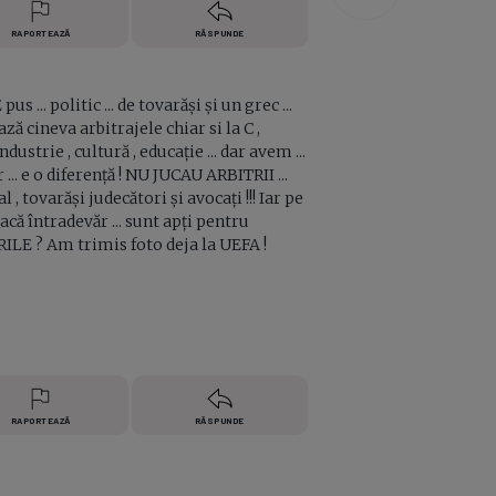
RAPORTEAZĂ
RĂSPUNDE
... politic ... de tovarăși și un grec ...
ă cineva arbitrajele chiar si la C ,
dustrie , cultură , educație ... dar avem ...
... e o diferență ! NU JUCAU ARBITRII ...
tovarăși judecători și avocați !!! Iar pe
Dacă întradevăr ... sunt apți pentru
ILE ? Am trimis foto deja la UEFA !
RAPORTEAZĂ
RĂSPUNDE