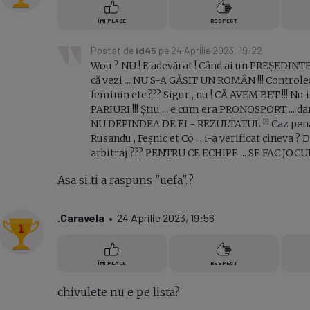
ÎMI PLACE
RESPECT
Postat de
id45
pe 24 Aprilie 2023, 19:22
Wou ? NU ! E adevărat ! Când ai un PREȘEDINTE pus 
că vezi ... NU S-A GĂSIT UN ROMÂN !!! Controleaz
feminin etc ??? Sigur , nu ! CĂ AVEM BET !!! Nu in
PARIURI !!! Știu ... e cum era PRONOSPORT ... dar 
NU DEPINDEA DE EI - REZULTATUL !!! Caz penal , 
Rusandu , Feșnic et Co ... i-a verificat cineva ? 
arbitraj ??? PENTRU CE ECHIPE ... SE FAC JOCUR
Asa si..ti a raspuns "uefa"..?
.Caravela
• 24 Aprilie 2023, 19:56
ÎMI PLACE
RESPECT
chivulete nu e pe lista?