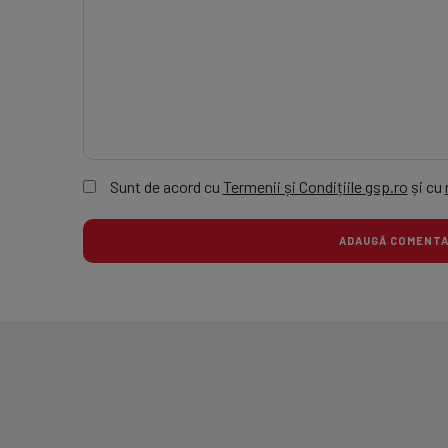
Sunt de acord cu
Termenii și Condițiile gsp.ro
și cu
ADAUGĂ COMEN