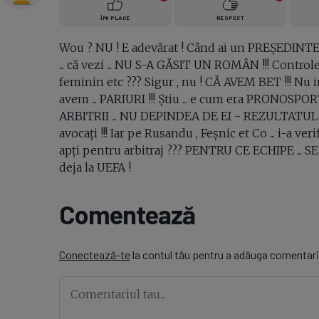
ÎMI PLACE
RESPECT
Wou ? NU ! E adevărat ! Când ai un PREȘEDINTE pus 
... că vezi ... NU S-A GĂSIT UN ROMÂN !!! Controlea
feminin etc ??? Sigur , nu ! CĂ AVEM BET !!! Nu ind
avem ... PARIURI !!! Știu ... e cum era PRONOSPORT 
ARBITRII ... NU DEPINDEA DE EI - REZULTATUL !!!
avocați !!! Iar pe Rusandu , Feșnic et Co ... i-a ver
apți pentru arbitraj ??? PENTRU CE ECHIPE ... 
deja la UEFA !
Comentează
Conectează-te
la contul tău pentru a adăuga comentari