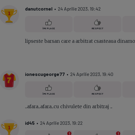
danutcornel
• 24 Aprilie 2023, 19:42
ÎMI PLACE
RESPECT
lipseste barsan care a arbitrat csasteaua dinam
ionescugeorge77
• 24 Aprilie 2023, 19:40
ÎMI PLACE
RESPECT
...afara...afara...cu chivulete din arbitraj ...
id45
• 24 Aprilie 2023, 19:22
1
1