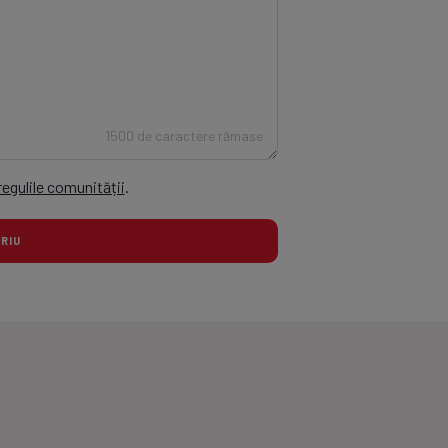
1500 de caractere rămase
regulile comunității
.
TARIU