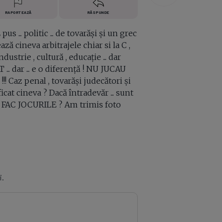
RAPORTEAZĂ
RĂSPUNDE
... politic ... de tovarăși și un grec
ză cineva arbitrajele chiar si la C ,
ustrie , cultură , educație ... dar
... dar ... e o diferență ! NU JUCAU
 Caz penal , tovarăși judecători și
ificat cineva ? Dacă întradevăr ... sunt
SE FAC JOCURILE ? Am trimis foto
i.