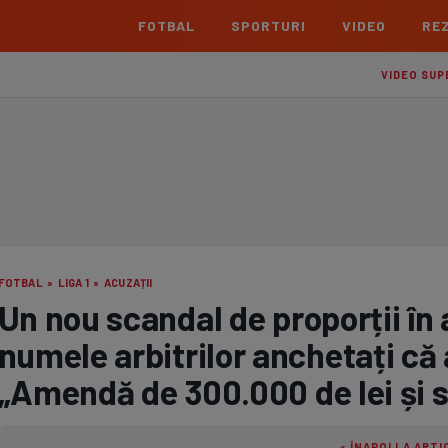
FOTBAL
SPORTURI
VIDEO
REZ
România
Interna
VIDEO SUP
Superliga
Cham
Echipe
Meciuri
Clasament
Echipe
Liga 2
Euro
Echipe
Meciuri
Clasament
Echipe
Cupa României Betano
Con
Echipe
Meciuri
Echi
FOTBAL
»
LIGA 1
»
ACUZAȚII
La L
Un nou scandal de proporții în 
TOATE ȘTIRILE
Echipe
numele arbitrilor anchetați că a
Prem
Echipe
„Amendă de 300.000 de lei și s
Bund
Echipe
« ÎNAPOI LA ARTI