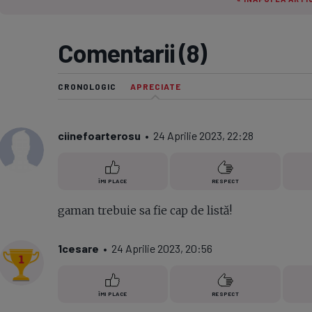
Seri
Echipe
Comentarii (8)
CRONOLOGIC
APRECIATE
Program TV
ciinefoarterosu
• 24 Aprilie 2023, 22:28
ÎMI PLACE
RESPECT
gaman trebuie sa fie cap de listă!
1cesare
• 24 Aprilie 2023, 20:56
ÎMI PLACE
RESPECT