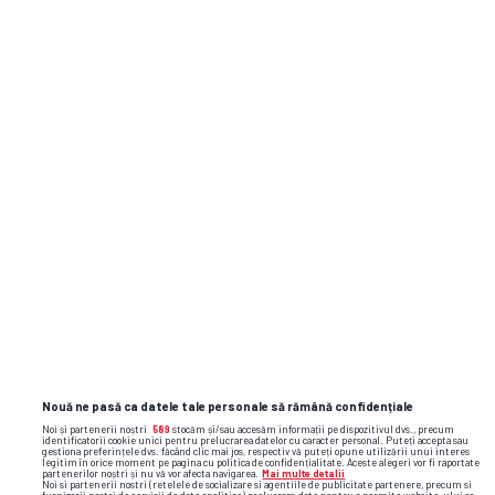
Nouă ne pasă ca datele tale personale să rămână confidențiale
Noi și partenerii noștri
589
stocăm și/sau accesăm informații pe dispozitivul dvs., precum
identificatorii cookie unici pentru prelucrarea datelor cu caracter personal. Puteți accepta sau
gestiona preferințele dvs. făcând clic mai jos, respectiv vă puteți opune utilizării unui interes
TOP ȘTIRI
ȘTIRI SPORT
legitim în orice moment pe pagina cu politica de confidențialitate. Aceste alegeri vor fi raportate
partenerilor noștri și nu vă vor afecta navigarea.
Mai multe detalii
Noi si partenerii nostri (retelele de socializare si agentiile de publicitate partenere, precum si