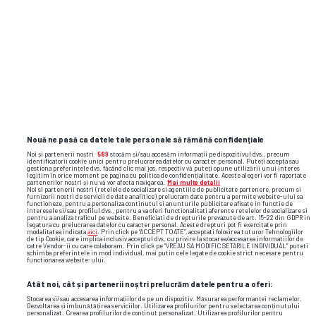
Nouă ne pasă ca datele tale personale să rămână confidențiale
Noi și partenerii noștri
589
stocăm și/sau accesăm informații pe dispozitivul dvs., precum
Alte știri din fotbal
identificatorii cookie unici pentru prelucrarea datelor cu caracter personal. Puteți accepta sau
gestiona preferințele dvs. făcând clic mai jos, respectiv vă puteți opune utilizării unui interes
legitim în orice moment pe pagina cu politica de confidențialitate. Aceste alegeri vor fi raportate
partenerilor noștri și nu vă vor afecta navigarea.
Mai multe detalii
Noi si partenerii nostri (retelele de socializare si agentiile de publicitate partenere, precum si
furnizorii nostri de servicii de date analitice) prelucram date pentru a permite website-ului sa
functioneze, pentru a personaliza continutul si anunturile publicitare afisate in functie de
interesele si/sau profilul dvs., pentru a va oferi functionalitati aferente retelelor de socializare si
pentru a analiza traficul pe website. Beneficiati de drepturile prevazute de art. 15-22 din GDPR in
legatura cu prelucrarea datelor cu caracter personal. Aceste drepturi pot fi exercitate prin
modalitatea indicata
aici
. Prin click pe “ACCEPT TOATE”, acceptati folosirea tuturor Tehnologiilor
de tip Cookie, care implica inclusiv acceptul dvs. cu privire la stocarea/accesarea informatiilor de
catre Vendor-ii cu care colaboram. Prin click pe “VREAU SA MODIFIC SETARILE INDIVIDUAL” puteti
schimba preferintele in mod individual, mai putin cele legate de cookie strict necesare pentru
functionarea website-ului.
Atât noi, cât și partenerii noștri prelucrăm datele pentru a oferi:
Stocarea și/sau accesarea informațiilor de pe un dispozitiv. Măsurarea performanței reclamelor.
Dezvoltarea și îmbunătățirea serviciilor. Utilizarea profilurilor pentru selectarea conținutului
personalizat. Crearea profilurilor de conținut personalizat. Utilizarea profilurilor pentru