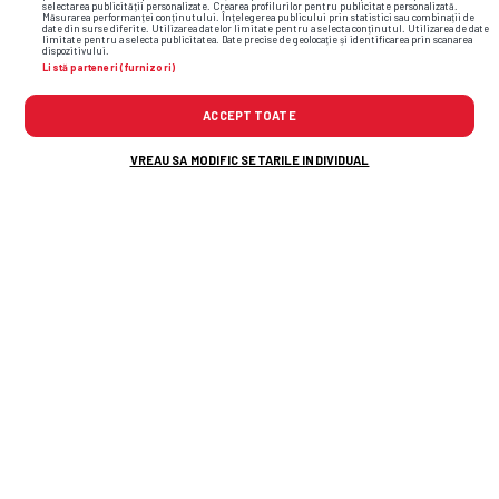
selectarea publicității personalizate. Crearea profilurilor pentru publicitate personalizată.
Măsurarea performanței conținutului. Înțelegerea publicului prin statistici sau combinații de
date din surse diferite. Utilizarea datelor limitate pentru a selecta conținutul. Utilizarea de date
limitate pentru a selecta publicitatea. Date precise de geolocație și identificarea prin scanarea
dispozitivului.
Listă parteneri (furnizori)
ACCEPT TOATE
U Cluj a anunțat astăzi despărțirea de
Alessandro Murgia
VREAU SA MODIFIC SETARILE INDIVIDUAL
Așteptat la FCSB, Denis Drăguș este
sfătuit de Adrian Ilie: „Să țină cont și
de chestia asta”
„Gata, e INUMAN!” » Ioan Andone cere
3 măsuri URGENTE în România: „Vă
spun de la Mircea Lucescu”
Interzis la antrenamente și în vestiar!