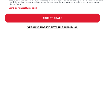
limitate pentru a selecta publicitatea. Date precise de geolocație și identificarea prin scanarea
dispozitivului.
Listă parteneri (furnizori)
Varga, împins să facă pasul pe care
l-a
tot refuzat: „Dacă nu vin curând banii
ACCEPT TOATE
necesari, CFR Cluj nu va mai exista!”
VREAU SA MODIFIC SETARILE INDIVIDUAL
După Juventus - Inter, italienii au
comparat echipa lui Chivu cu rivala:
„Diferență considerabilă” + Nota
primită de român
Descoperit de patron și încercat de o
dramă cumplită » Cine e Matthias
Verreth, noul mijlocaș al lui Dinamo
Alte știri din fotbal