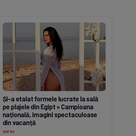
Și-a
etalat formele lucrate la sală
pe plajele din Egipt » Campioana
națională, imagini spectaculoase
din vacanță
GSP.RO