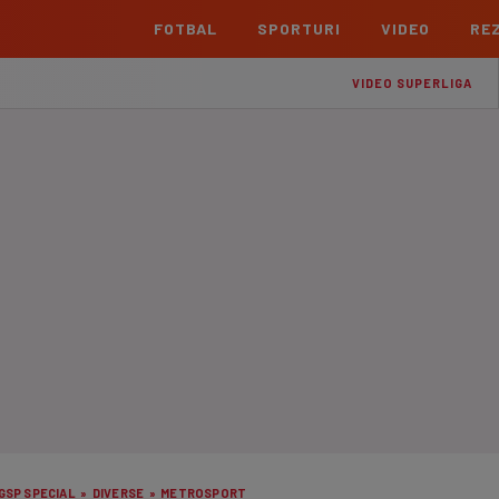
FOTBAL
SPORTURI
VIDEO
REZ
România
Interna
VIDEO SUPERLIGA
Superliga
Cham
Echipe
Meciuri
Clasament
Echipe
Liga 2
Euro
Echipe
Meciuri
Clasament
Echipe
Cupa României Betano
Con
Echipe
Meciuri
Echi
La L
TOATE ȘTIRILE
Echipe
Prem
Echipe
Bund
Echipe
GSP SPECIAL
»
DIVERSE
»
METROSPORT