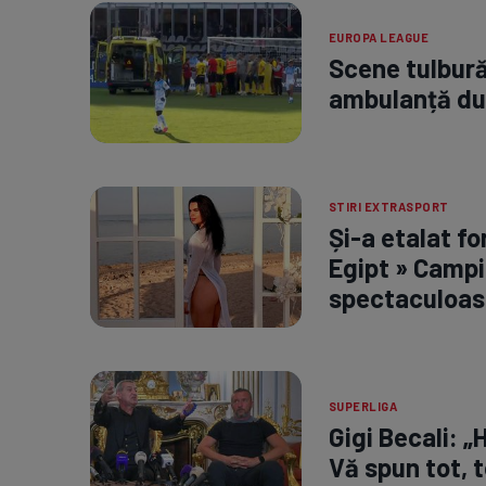
EUROPA LEAGUE
Scene tulbură
ambulanță dup
STIRI EXTRASPORT
Și-a etalat fo
Egipt » Campi
spectaculoas
SUPERLIGA
Gigi Becali: „
Vă spun tot, t