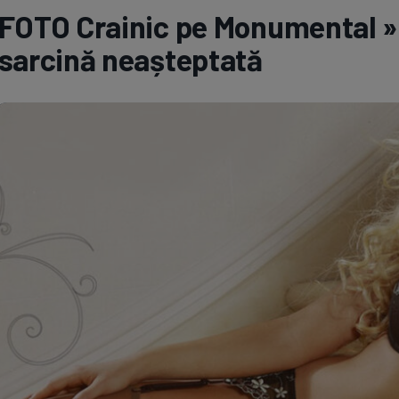
FOTO Crainic pe Monumental » 
Seri
Echipe
sarcină neașteptată
Program TV