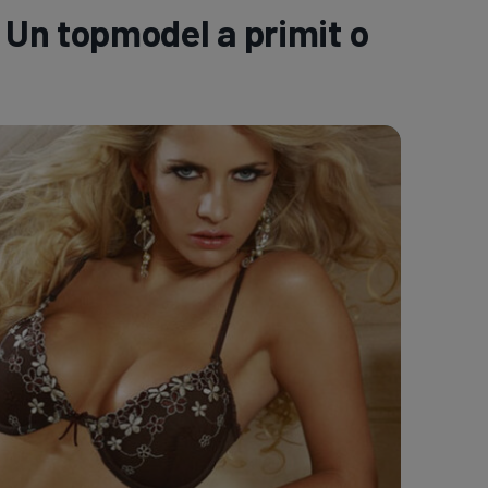
Un topmodel a primit o
e A
Meciuri
Clasament