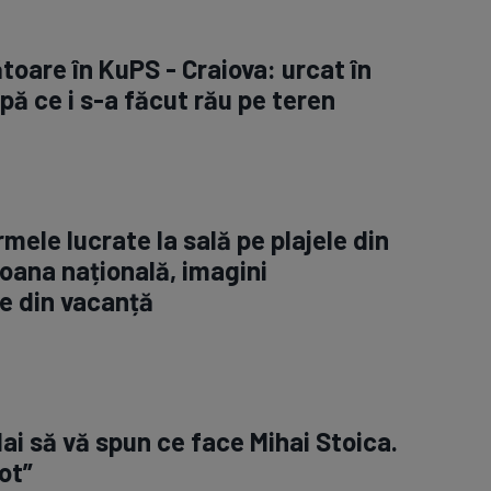
toare în KuPS - Craiova: urcat în
ă ce i s-a făcut rău pe teren
rmele lucrate la sală pe plajele din
oana națională, imagini
e din vacanță
Hai să vă spun ce face Mihai Stoica.
ot”