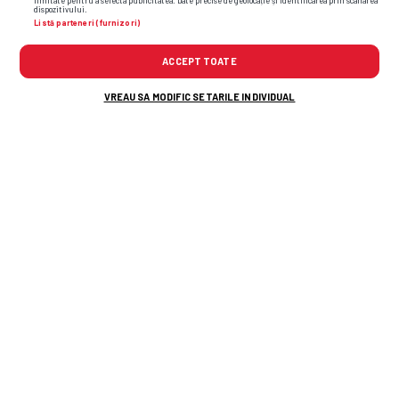
Alte știri din fotbal
limitate pentru a selecta publicitatea. Date precise de geolocație și identificarea prin scanarea
dispozitivului.
Listă parteneri (furnizori)
ACCEPT TOATE
VREAU SA MODIFIC SETARILE INDIVIDUAL
UTA - Rapid se joacă pe o ploaie torențială
» Alin Roman are prima mare ocazie a
meciului