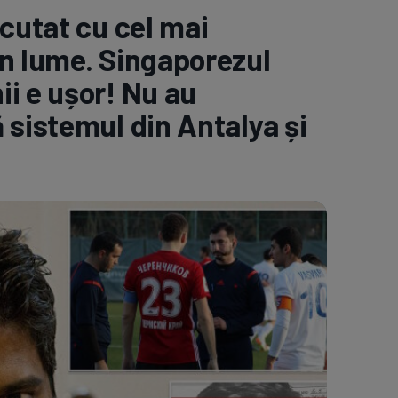
scutat cu cel mai
e A
Meciuri
Clasament
in lume. Singaporezul
i e ușor! Nu au
 sistemul din Antalya și