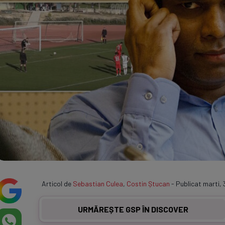
Articol de
Sebastian Culea
,
Costin Ștucan
- Publicat marti, 
URMĂREȘTE GSP ÎN DISCOVER