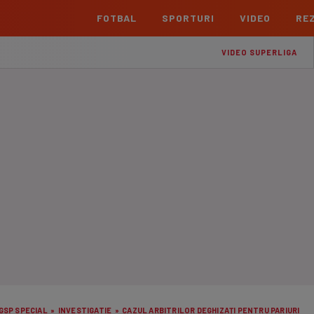
FOTBAL
SPORTURI
VIDEO
REZ
România
Interna
VIDEO SUPERLIGA
Superliga
Cham
Echipe
Meciuri
Clasament
Echipe
Liga 2
Euro
Echipe
Meciuri
Clasament
Echipe
Cupa României Betano
Con
Echipe
Meciuri
Echi
La L
TOATE ȘTIRILE
Echipe
Prem
Echipe
Bund
Echipe
GSP SPECIAL
»
INVESTIGATIE
»
CAZUL ARBITRILOR DEGHIZAȚI PENTRU PARIURI