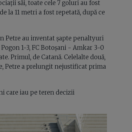
iații săi, toate cele 7 goluri au fost
de la 11 metri a fost repetată, după ce
Dan Petre au inventat șapte penaltyuri
a - Pogon 1-3, FC Botoșani - Amkar 3-0
ate. Primul, de Catană. Celelalte două,
e, Petre a prelungit nejustificat prima
i care iau pe teren decizii