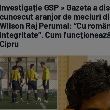
Investigație GSP » Gazeta a di
Seri
Echipe
cunoscut aranjor de meciuri d
Wilson Raj Perumal: “Cu români
integritate”. Cum funcționează
Cipru
Program TV