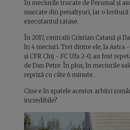
În meciurile trucate de Perumal și asoc
marcate din penaltyuri, iar o lovitură 
executantul ratase.
În 2017, centralii Cristian Catană și 
în 4 meciuri. Trei dintre ele, la Astr
și CFR Cluj - FC Ufa 2-0, au fost repet
de Dan Petre. În plus, în meciurile sal
repriză cu câte 6 minute.
Cine e în spatele acestor arbitri român
incredibile?