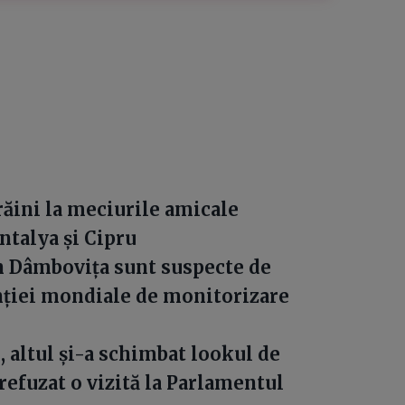
răini la meciurile amicale
ntalya și Cipru
in Dâmbovița sunt suspecte de
enției mondiale de monitorizare
, altul și-a schimbat lookul de
 refuzat o vizită la Parlamentul