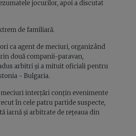
 rezumatele jocurilor, apoi a discutat
xtrem de familiară.
eori ca agent de meciuri, organizând
 Prin două companii-paravan,
us arbitri și a mituit oficiali pentru
stonia - Bulgaria.
ă meciuri interțări conțin evenimente
recut în cele patru partide suspecte,
ă iarnă și arbitrate de rețeaua din