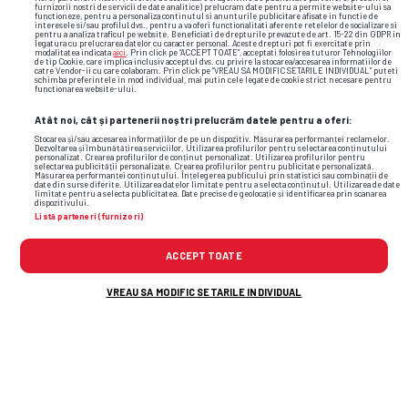
furnizorii nostri de servicii de date analitice) prelucram date pentru a permite website-ului sa
functioneze, pentru a personaliza continutul si anunturile publicitare afisate in functie de
interesele si/sau profilul dvs., pentru a va oferi functionalitati aferente retelelor de socializare si
pentru a analiza traficul pe website. Beneficiati de drepturile prevazute de art. 15-22 din GDPR in
legatura cu prelucrarea datelor cu caracter personal. Aceste drepturi pot fi exercitate prin
modalitatea indicata
aici
. Prin click pe “ACCEPT TOATE”, acceptati folosirea tuturor Tehnologiilor
de tip Cookie, care implica inclusiv acceptul dvs. cu privire la stocarea/accesarea informatiilor de
catre Vendor-ii cu care colaboram. Prin click pe “VREAU SA MODIFIC SETARILE INDIVIDUAL” puteti
Alte știri din fotbal
schimba preferintele in mod individual, mai putin cele legate de cookie strict necesare pentru
functionarea website-ului.
Atât noi, cât și partenerii noștri prelucrăm datele pentru a oferi:
Stocarea și/sau accesarea informațiilor de pe un dispozitiv. Măsurarea performanței reclamelor.
Dezvoltarea și îmbunătățirea serviciilor. Utilizarea profilurilor pentru selectarea conținutului
personalizat. Crearea profilurilor de conținut personalizat. Utilizarea profilurilor pentru
selectarea publicității personalizate. Crearea profilurilor pentru publicitate personalizată.
Măsurarea performanței conținutului. Înțelegerea publicului prin statistici sau combinații de
date din surse diferite. Utilizarea datelor limitate pentru a selecta conținutul. Utilizarea de date
limitate pentru a selecta publicitatea. Date precise de geolocație și identificarea prin scanarea
dispozitivului.
Listă parteneri (furnizori)
ACCEPT TOATE
VREAU SA MODIFIC SETARILE INDIVIDUAL
Anunț-„bombă” la miezul nopții! Ioan Varga