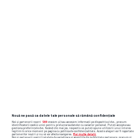
1500 de caractere rămase
Sunt de acord cu
Termenii și Condițiile gsp.ro
și cu
regulile comunității
.
ADAUGĂ COMENTARIU
Nouă ne pasă ca datele tale personale să rămână confidențiale
Noi și partenerii noștri
589
stocăm și/sau accesăm informații pe dispozitivul dvs., precum
identificatorii cookie unici pentru prelucrarea datelor cu caracter personal. Puteți accepta sau
gestiona preferințele dvs. făcând clic mai jos, respectiv vă puteți opune utilizării unui interes
legitim în orice moment pe pagina cu politica de confidențialitate. Aceste alegeri vor fi raportate
partenerilor noștri și nu vă vor afecta navigarea.
Mai multe detalii
Noi si partenerii nostri (retelele de socializare si agentiile de publicitate partenere, precum si