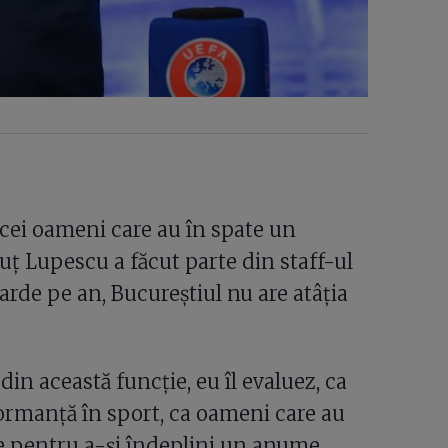
cei oameni care au în spate un
ț Lupescu a făcut parte din staff-ul
arde pe an, Bucureștiul nu are atâția
in această funcție, eu îl evaluez, ca
rformanță în sport, ca oameni care au
ine pentru a-și îndeplini un anume