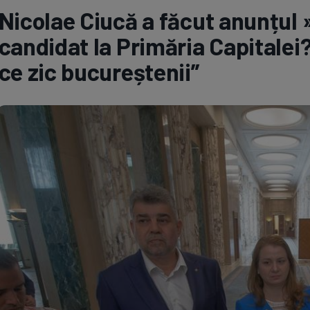
Nicolae Ciucă a făcut anunțul »
Seri
Echipe
candidat la Primăria Capitalei
ce zic bucureștenii”
Program TV