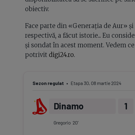
obiectiv.
Face parte din «Generația de Aur» și
respectivă, a făcut istorie... Eu consid
și sondat în acest moment. Vedem ce z
potrivit
digi24.ro
.
Sezon regulat
Etapa
30
,
08 martie 2024
Dinamo
1
Gregorio
20
'