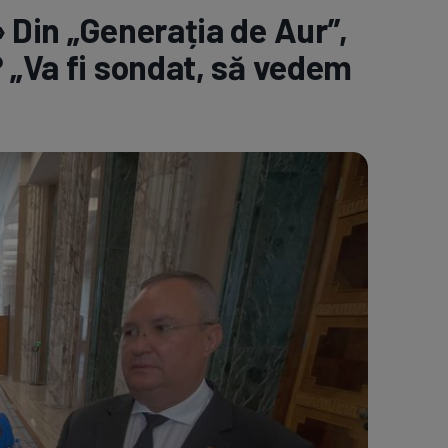
 Din „Generația de Aur”,
e A
Meciuri
Clasament
? „Va fi sondat, să vedem