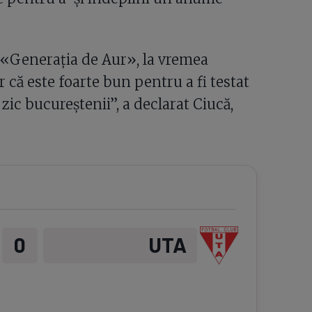
 «Generația de Aur», la vremea
er că este foarte bun pentru a fi testat
ic bucureștenii”, a declarat Ciucă,
0
UTA