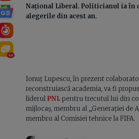
Național Liberal. Politicianul ia î
alegerile din acest an.
40
Ionuț Lupescu, în prezent colaborato
reconstruiască academia, va fi propus l
liderul
PNL
pentru trecutul lui din c
mijlocaș, membru al „Generației de Aur
membru al Comisiei tehnice la FIFA.