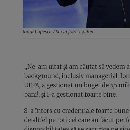
Ionuț Lupescu / Sursă foto: Twitter
„Ne-am uitat și am căutat să vedem a
background, inclusiv managerial. Ionu
UEFA, a gestionat un buget de 5,5 mili
bani!, și l-a gestionat foarte bine.
S-a întors cu credențiale foarte bune d
de altfel pe toți cei care au făcut pe
disponibilitatea să se sacrifice pe s