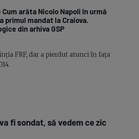
 » Cum arăta Nicolo Napoli în urmă
la primul mandat la Craiova.
ogice din arhiva GSP
nția FRF, dar a pierdut atunci în fața
014.
va fi sondat, să vedem ce zic