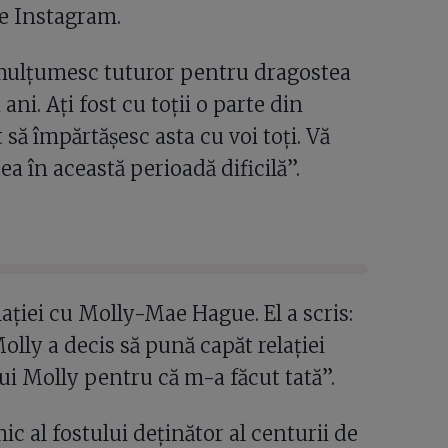
pe Instagram.
 mulțumesc tuturor pentru dragostea
ani. Ați fost cu toții o parte din
t să împărtășesc asta cu voi toți. Vă
a în această perioadă dificilă”.
ției cu Molly-Mae Hague. El a scris:
lly a decis să pună capăt relației
lui Molly pentru că m-a făcut tată”.
c al fostului deținător al centurii de