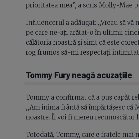
prioritatea mea”, a scris Molly-Mae 
Influencerul a adăugat: „Vreau să vă
pe care ne-ați arătat-o în ultimii cinci 
călătoria noastră și simt că este corec
rog frumos să-mi respectați intimitate
Tommy Fury neagă acuzațiile
Tommy a confirmat că a pus capăt rela
„Am inima frântă să împărtășesc că Mo
noastre. Îi voi fi mereu recunoscător 
Totodată, Tommy, care e fratele mai mi