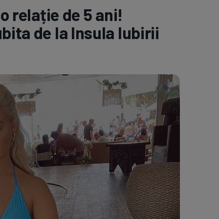
 relație de 5 ani!
e A
Meciuri
Clasament
ita de la Insula Iubirii