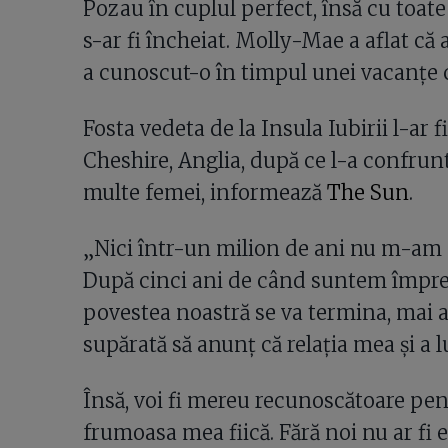
Pozau în cuplul perfect, însă cu toate 
s-ar fi încheiat. Molly-Mae a aflat că
a cunoscut-o în timpul unei vacanțe c
Fosta vedeta de la Insula Iubirii l-ar 
Cheshire, Anglia, după ce l-a confrunt
multe femei, informează
The Sun
.
„Nici într-un milion de ani nu m-am gâ
După cinci ani de când suntem împre
povestea noastră se va termina, mai a
supărată să anunț că relația mea și a l
Însă, voi fi mereu recunoscătoare pen
frumoasa mea fiică. Fără noi nu ar fi e