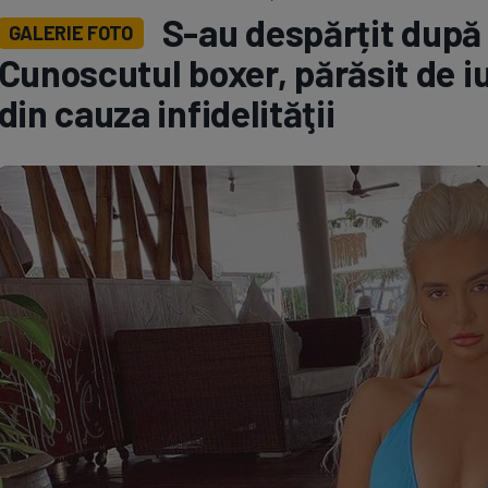
S-au despărțit după o
GALERIE FOTO
Seri
Echipe
Cunoscutul boxer, părăsit de iub
din cauza infidelităţii
Program TV