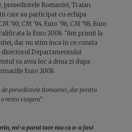
e, presedintele Romaniei, Traian
tii care au participat cu echipa
CM '90, CM '94, Euro '96, CM '98, Euro
alificata la Euro 2008. "Am primit la
ntiei, dar nu stim inca in ce consta
a, directorul Departamentului
ntul va avea loc a doua zi dupa
minariile Euro 2008.
i de presedintele Romaniei, dar pentru
a o renta viagera"
in, mi-a parut tare rau ca n-a fost