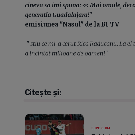
cineva sa imi spuna: << Mai omule, decor
generatia Guadalajara!"
emisiunea "Nasul" de la B1 TV
" stiu ce mi-a cerut Rica Raducanu. La el 
a incintat milioane de oameni"
Citește și:
SUPERLIGA