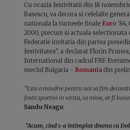
Cu ocazia festivitatii din 18 noiembri
Basescu, va decora si celelalte genera
nationala la turneele finale
Euro
'84, 
2000, precum si actuala selectionata c
Federatie invitatia din partea presedi
festivitatea", a declarat Florin Prune
International din cadrul FRF. Evenime
meciul Bulgaria -
Romania
din preli
"Este o mindrie pentru noi sa fim decorat
fostii sportivi in virsta, ca mine, ar fi bun
Sandu Neagu
"Acum, cind s-a intimplat drama cu Dobr