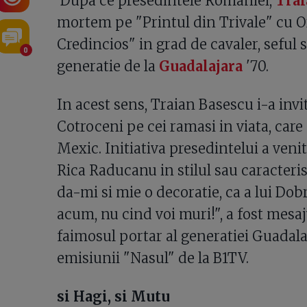
Dupa ce presedintele Romaniei,
Trai
mortem pe "Printul din Trivale" cu Or
Credincios" in grad de cavaler, seful 
0
generatie de la
Guadalajara
'70.
In acest sens, Traian Basescu i-a invi
Cotroceni pe cei ramasi in viata, care
Mexic. Initiativa presedintelui a veni
Rica Raducanu in stilul sau caracteris
da-mi si mie o decoratie, ca a lui Dobr
acum, nu cind voi muri!", a fost mesaj
faimosul portar al generatiei Guadala
emisiunii "Nasul" de la B1TV.
si Hagi, si Mutu