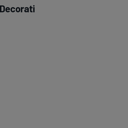
Decorati
Seri
Echipe
Program TV