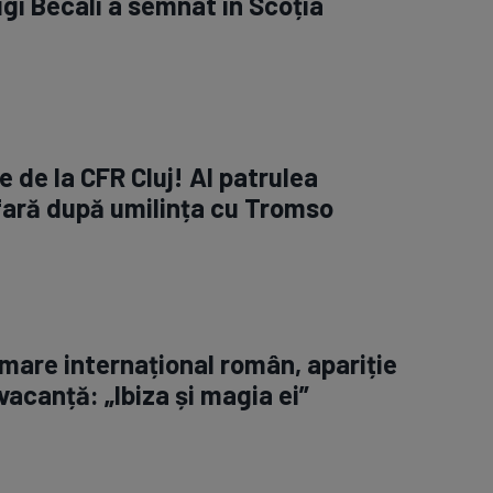
igi Becali a semnat în Scoția
 de la CFR Cluj! Al patrulea
fară după umilința cu Tromso
 mare internațional român, apariție
vacanță: „Ibiza și magia ei”