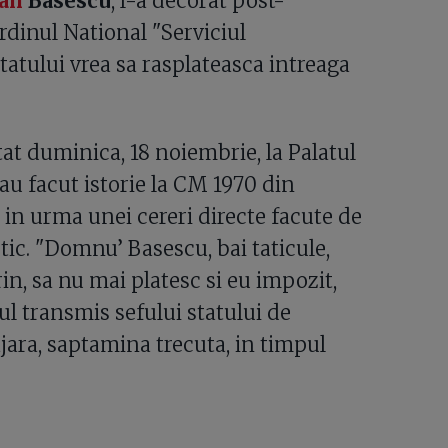
an
Basescu
, l-a decorat post-
dinul National "Serviciul
statului vrea sa rasplateasca intreaga
tat duminica, 18 noiembrie, la Palatul
 au facut istorie la CM 1970 din
t in urma unei cereri directe facute de
tic. "Domnu’ Basescu, bai taticule,
in, sa nu mai platesc si eu impozit,
ul transmis sefului statului de
jara, saptamina trecuta, in timpul