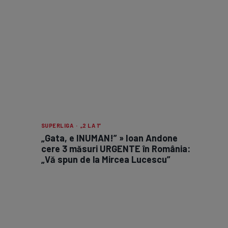
SUPERLIGA · „2 LA 1”
„Gata, e INUMAN!” » Ioan Andone
cere 3 măsuri URGENTE în România:
„Vă spun de la Mircea Lucescu”