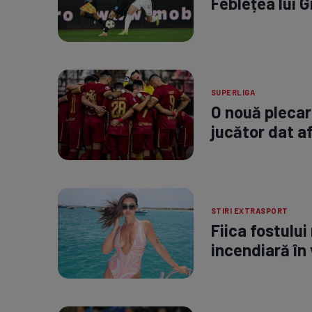
Feblețea lui G
SUPERLIGA
O nouă plecare
jucător dat a
STIRI EXTRASPORT
Fiica fostului
incendiară în 