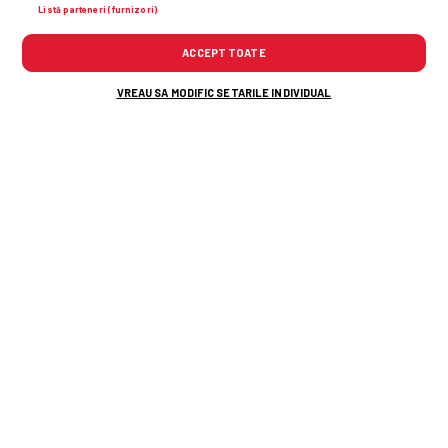
Listă parteneri (furnizori)
ACCEPT TOATE
VREAU SA MODIFIC SETARILE INDIVIDUAL
Alte știri din fotbal
Am aflat cei doi jucători de care Rapid vrea