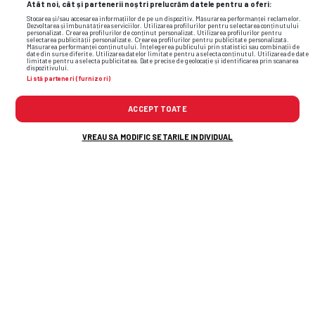
Atât noi, cât și partenerii noștri prelucrăm datele pentru a oferi:
Stocarea și/sau accesarea informațiilor de pe un dispozitiv. Măsurarea performanței reclamelor.
Dezvoltarea și îmbunătățirea serviciilor. Utilizarea profilurilor pentru selectarea conținutului
personalizat. Crearea profilurilor de conținut personalizat. Utilizarea profilurilor pentru
selectarea publicității personalizate. Crearea profilurilor pentru publicitate personalizată.
Măsurarea performanței conținutului. Înțelegerea publicului prin statistici sau combinații de
date din surse diferite. Utilizarea datelor limitate pentru a selecta conținutul. Utilizarea de date
limitate pentru a selecta publicitatea. Date precise de geolocație și identificarea prin scanarea
dispozitivului.
Listă parteneri (furnizori)
ACCEPT TOATE
VREAU SA MODIFIC SETARILE INDIVIDUAL
TOP ȘTIRI
ȘTIRI SPORT