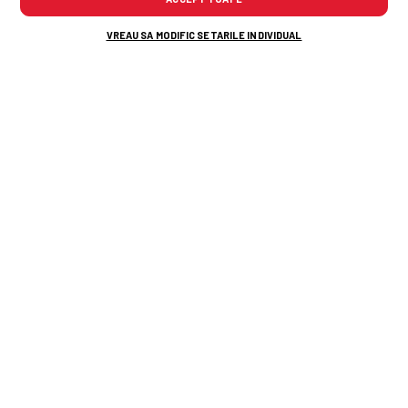
VREAU SA MODIFIC SETARILE INDIVIDUAL
Momente emoționante pe „Arc”!
Jucătorii de la Dinamo 2, implicați în
gravul accident rutier, aplaudați de un
stadion plin
A dominat tenisul mondial, acum este
de nerecunoscut! Fostul lider ATP,
surprins în Los Angeles
Alte știri din fotbal