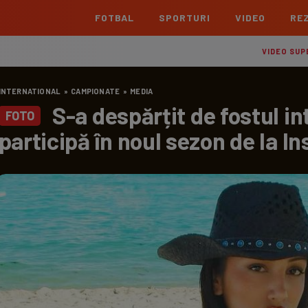
FOTBAL
SPORTURI
VIDEO
REZ
România
Interna
VIDEO SUP
Superliga
Cham
INTERNATIONAL
»
CAMPIONATE
»
MEDIA
Echipe
Meciuri
Clasament
Echipe
S-a despărțit de fostul i
FOTO
Liga 2
Euro
participă în noul sezon de la Ins
Echipe
Meciuri
Clasament
Echipe
Cupa României Betano
Con
Echipe
Meciuri
Echi
La L
TOATE ȘTIRILE
Echipe
Prem
Echipe
Bund
Echipe