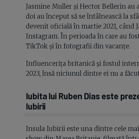
Jasmine Muller și Hector Bellerin au av
doi au început să se întâlnească la sfâr
devenit oficială în martie 2021, când 
Instagram. În perioada în care au fo
TikTok și în fotografii din vacanțe.
Influencerița britanică și fostul inter
2023, însă niciunul dintre ei nu a făcu
Iubita lui Ruben Dias este prez
Iubirii
Insula Iubirii este una dintre cele ma
show din Marea Britanie, filmată într-