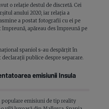
ut o relație destul de discretă. Cei
șitul anului 2020, iar relația a
Jasmine a postat fotografii cu ei pe
st împreună, apăreau des împreună pe
național spaniol s-au despărțit în
t declarații publice despre separare.
entatoarea emisiunii Insula
i populare emisiuni de tip reality
o vilă luxoasă din Mallorca, Spania.