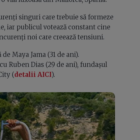
enți singuri care trebuie să formeze
, iar publicul votează constant cine
curenți noi care creează tensiuni.
 de Maya Jama (31 de ani).
 cu Ruben Dias (29 de ani), fundașul
ity (
detalii AICI
).