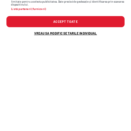
limitate pentru a selecta publicitatea. Date precise de geolocație și identificarea prin scanarea
dispozitivului.
Listă parteneri (furnizori)
ACCEPT TOATE
olanda
wesley sneijder
campionatul european
edwin van
der sar
VREAU SA MODIFIC SETARILE INDIVIDUAL