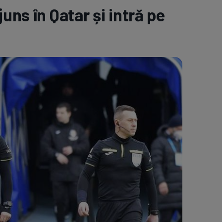
uns în Qatar și intră pe
e A
Meciuri
Clasament