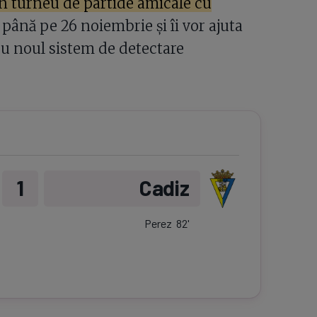
un turneu de partide amicale cu
 până pe 26 noiembrie și îi vor ajuta
cu noul sistem de detectare
1
Cadiz
Perez
82
'