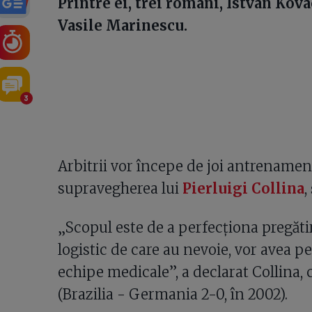
Printre ei, trei români, Istvan Kovac
Vasile Marinescu.
3
Arbitrii vor începe de joi antrenament
supravegherea lui
Pierluigi Collina
,
„Scopul este de a perfecționa pregătir
logistic de care au nevoie, vor avea pe
echipe medicale”, a declarat Collina, 
(Brazilia - Germania 2-0, în 2002).