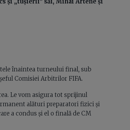
s și „tușierii” săi, Mihai Artene și
ele înaintea turneului final, sub
 șeful Comisiei Arbitrilor FIFA.
ea. Le vom asigura tot sprijinul
rmanent alături preparatori fizici și
care a condus și el o finală de CM