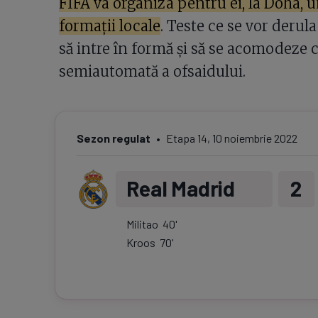
FIFA va organiza pentru ei, la Doha, 
formații locale
. Teste ce se vor derula
să intre în formă și să se acomodeze 
semiautomată a ofsaidului.
Sezon regulat
Etapa
14
,
10 noiembrie 2022
Real Madrid
2
Militao
40
'
Kroos
70
'