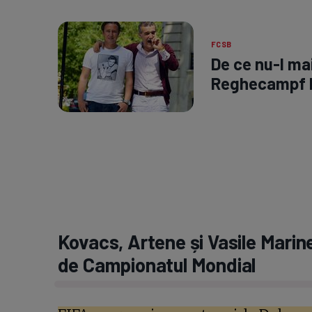
FCSB
De ce nu-l mai
Reghecampf la
Kovacs, Artene și Vasile Marin
de Campionatul Mondial