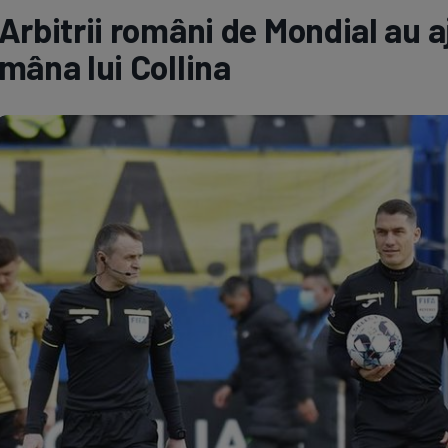
Arbitrii români de Mondial au aj
Seri
Echipe
mâna lui Collina
Program TV