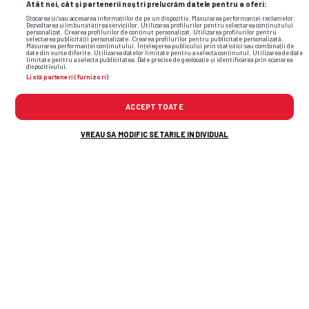
2.85
3.45
2.6
Atât noi, cât și partenerii noștri prelucrăm datele pentru a oferi:
Stocarea și/sau accesarea informațiilor de pe un dispozitiv. Măsurarea performanței reclamelor.
Dezvoltarea și îmbunătățirea serviciilor. Utilizarea profilurilor pentru selectarea conținutului
2.84
3.56
2.71
personalizat. Crearea profilurilor de conținut personalizat. Utilizarea profilurilor pentru
selectarea publicității personalizate. Crearea profilurilor pentru publicitate personalizată.
Măsurarea performanței conținutului. Înțelegerea publicului prin statistici sau combinații de
date din surse diferite. Utilizarea datelor limitate pentru a selecta conținutul. Utilizarea de date
2.77
3.33
2.61
limitate pentru a selecta publicitatea. Date precise de geolocație și identificarea prin scanarea
dispozitivului.
Listă parteneri (furnizori)
2.93
3.3
2.7
ACCEPT TOATE
VREAU SA MODIFIC SETARILE INDIVIDUAL
Citește și:
CAMPIONATE
Tragedie! Fotbalistul a murit pe
loc, după ce a fost lovit de fulger
SPECIAL
Cum a ajuns să arate stadionul
fostei campioane a României, pe