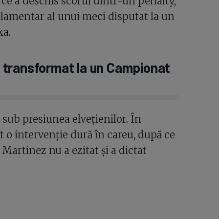
 ce a deschis scorul dintr-un penalty,
ulamentar al unui meci disputat la un
ka
.
și transformat la un Campionat
sub presiunea elvețienilor. În
o intervenție dură în careu, după ce
Martinez nu a ezitat și a dictat