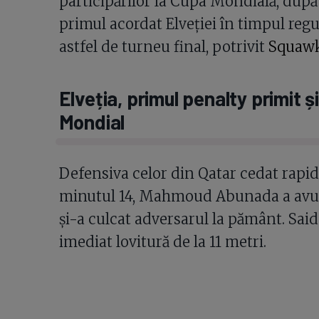
participărilor la Cupa Mondială, după
primul acordat Elveției în timpul reg
astfel de turneu final, potrivit
Squaw
Elveția, primul penalty primit 
Mondial
Defensiva celor din Qatar cedat rapid 
minutul 14, Mahmoud Abunada a avut 
și-a culcat adversarul la pământ. Said 
imediat lovitură de la 11 metri.