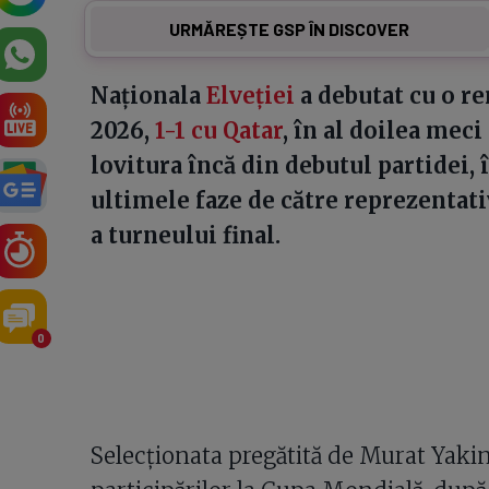
URMĂREȘTE GSP ÎN DISCOVER
Naționala
Elveției
a debutat cu o 
2026,
1-1 cu Qatar
, în al doilea meci
lovitura încă din debutul partidei, 
ultimele faze de către reprezentati
a turneului final.
0
Selecționata pregătită de Murat Yakin 