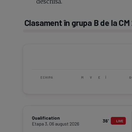
deschisă.
Clasament în grupa B de la CM
ECHIPA
M
V
E
Î
G
Qualification
36
'
LIVE
Etapa
3
,
06 august 2026