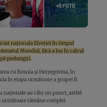
+5 FOTO
ciat naționala Elveției în timpul
onatul Mondial, fără a lua în calcul
pă prelungiri.
rea cu Bosnia și Herțegovina, în
ada în etapa următoare a grupei B.
u naționale au câte un punct, astfel
aza următoare rămâne complet