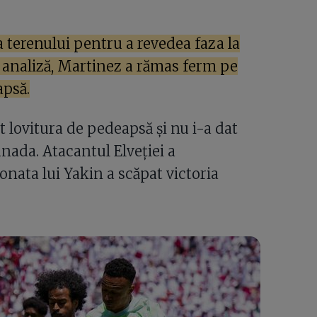
 terenului pentru a revedea faza la
analiză, Martinez a rămas ferm pe
apsă.
 lovitura de pedeapsă și nu i-a dat
ada. Atacantul Elveției a
onata lui Yakin a scăpat victoria