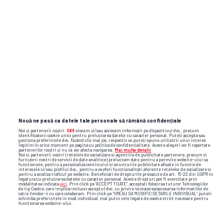
de partenerii de business din cauza
„diferențelor de viziune“
Flash News: cele mai importante reacții
și faze video din sport
Nouă ne pasă ca datele tale personale să rămână confidențiale
Noi și partenerii noștri
589
stocăm și/sau accesăm informații pe dispozitivul dvs., precum
identificatorii cookie unici pentru prelucrarea datelor cu caracter personal. Puteți accepta sau
gestiona preferințele dvs. făcând clic mai jos, respectiv vă puteți opune utilizării unui interes
legitim în orice moment pe pagina cu politica de confidențialitate. Aceste alegeri vor fi raportate
partenerilor noștri și nu vă vor afecta navigarea.
Mai multe detalii
Noi si partenerii nostri (retelele de socializare si agentiile de publicitate partenere, precum si
furnizorii nostri de servicii de date analitice) prelucram date pentru a permite website-ului sa
functioneze, pentru a personaliza continutul si anunturile publicitare afisate in functie de
interesele si/sau profilul dvs., pentru a va oferi functionalitati aferente retelelor de socializare si
pentru a analiza traficul pe website. Beneficiati de drepturile prevazute de art. 15-22 din GDPR in
legatura cu prelucrarea datelor cu caracter personal. Aceste drepturi pot fi exercitate prin
modalitatea indicata
aici
. Prin click pe “ACCEPT TOATE”, acceptati folosirea tuturor Tehnologiilor
de tip Cookie, care implica inclusiv acceptul dvs. cu privire la stocarea/accesarea informatiilor de
catre Vendor-ii cu care colaboram. Prin click pe “VREAU SA MODIFIC SETARILE INDIVIDUAL” puteti
schimba preferintele in mod individual, mai putin cele legate de cookie strict necesare pentru
functionarea website-ului.