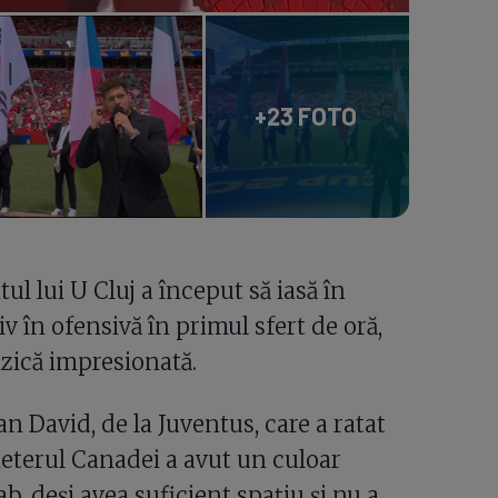
+23 FOTO
ul lui U Cluj a început să iasă în
v în ofensivă în primul sfert de oră,
izică impresionată.
 David, de la Juventus, care a ratat
heterul Canadei a avut un culoar
b, deși avea suficient spațiu și nu a