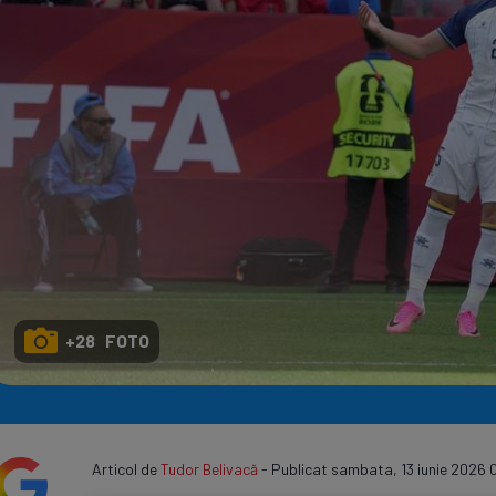
Seri
Echipe
Program TV
+28 FOTO
Articol de
Tudor Belivacă
- Publicat sambata, 13 iunie 2026 