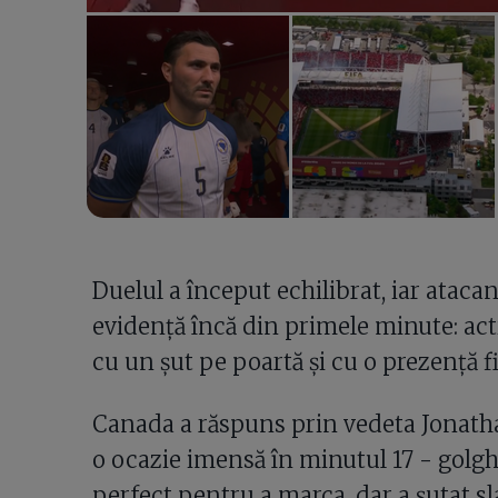
Duelul a început echilibrat, iar atacant
evidență încă din primele minute: acti
cu un șut pe poartă și cu o prezență f
Canada a răspuns prin vedeta Jonathan
o ocazie imensă în minutul 17 - golg
perfect pentru a marca, dar a șutat sla