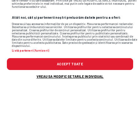
catre Vendor-ii cu care colaboram. Prin click pe “VREAU SA MODIFIC SETARILE INDIVIDUAL” puteti
schimba preferintele in mod individual, mai putin cele legate de cookie strict necesare pentru
functionarea website-ului.
Atât noi, cât și partenerii noștri prelucrăm datele pentru a oferi:
Stocarea și/sau accesarea informațiilor de pe un dispozitiv. Măsurarea performanței reclamelor.
Dezvoltarea și îmbunătățirea serviciilor. Utilizarea profilurilor pentru selectarea conținutului
personalizat. Crearea profilurilor de conținut personalizat. Utilizarea profilurilor pentru
selectarea publicității personalizate. Crearea profilurilor pentru publicitate personalizată.
Măsurarea performanței conținutului. Înțelegerea publicului prin statistici sau combinații de
date din surse diferite. Utilizarea datelor limitate pentru a selecta conținutul. Utilizarea de date
limitate pentru a selecta publicitatea. Date precise de geolocație și identificarea prin scanarea
dispozitivului.
Listă parteneri (furnizori)
ACCEPT TOATE
VREAU SA MODIFIC SETARILE INDIVIDUAL
TOP ȘTIRI
ȘTIRI SPORT