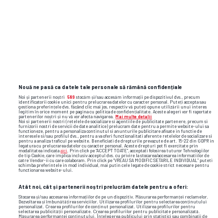
manchester united
anglia
euro 2020
luke shaw
Nouă ne pasă ca datele tale personale să rămână confidențiale
Noi și partenerii noștri
589
stocăm și/sau accesăm informații pe dispozitivul dvs., precum
identificatorii cookie unici pentru prelucrarea datelor cu caracter personal. Puteți accepta sau
gestiona preferințele dvs. făcând clic mai jos, respectiv vă puteți opune utilizării unui interes
legitim în orice moment pe pagina cu politica de confidențialitate. Aceste alegeri vor fi raportate
partenerilor noștri și nu vă vor afecta navigarea.
Mai multe detalii
Noi si partenerii nostri (retelele de socializare si agentiile de publicitate partenere, precum si
furnizorii nostri de servicii de date analitice) prelucram date pentru a permite website-ului sa
functioneze, pentru a personaliza continutul si anunturile publicitare afisate in functie de
interesele si/sau profilul dvs., pentru a va oferi functionalitati aferente retelelor de socializare si
pentru a analiza traficul pe website. Beneficiati de drepturile prevazute de art. 15-22 din GDPR in
legatura cu prelucrarea datelor cu caracter personal. Aceste drepturi pot fi exercitate prin
modalitatea indicata
aici
. Prin click pe “ACCEPT TOATE”, acceptati folosirea tuturor Tehnologiilor
de tip Cookie, care implica inclusiv acceptul dvs. cu privire la stocarea/accesarea informatiilor de
catre Vendor-ii cu care colaboram. Prin click pe “VREAU SA MODIFIC SETARILE INDIVIDUAL” puteti
schimba preferintele in mod individual, mai putin cele legate de cookie strict necesare pentru
functionarea website-ului.
Atât noi, cât și partenerii noștri prelucrăm datele pentru a oferi:
Stocarea și/sau accesarea informațiilor de pe un dispozitiv. Măsurarea performanței reclamelor.
Dezvoltarea și îmbunătățirea serviciilor. Utilizarea profilurilor pentru selectarea conținutului
personalizat. Crearea profilurilor de conținut personalizat. Utilizarea profilurilor pentru
selectarea publicității personalizate. Crearea profilurilor pentru publicitate personalizată.
Măsurarea performanței conținutului. Înțelegerea publicului prin statistici sau combinații de