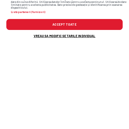
date din surse diferite. Utilizarea datelor limitate pentru a selecta conținutul. Utilizarea de date
limitate pentru a selecta publicitatea. Date precise de geolocație și identificarea prin scanarea
dispozitivului.
Listă parteneri (furnizori)
ACCEPT TOATE
TOP ȘTIRI
ȘTIRI SPORT
VREAU SA MODIFIC SETARILE INDIVIDUAL