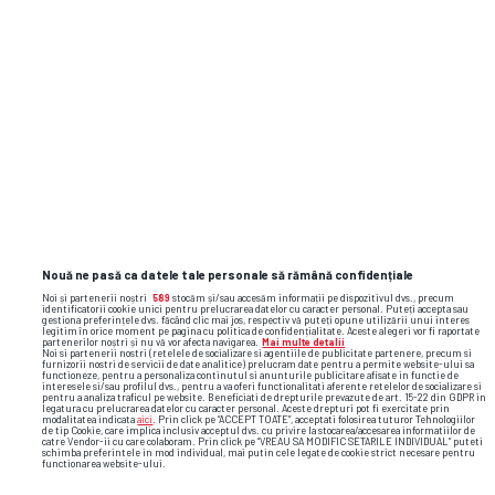
amical
debut
andrei vlad
aktobe
Nouă ne pasă ca datele tale personale să rămână confidențiale
Noi și partenerii noștri
589
stocăm și/sau accesăm informații pe dispozitivul dvs., precum
identificatorii cookie unici pentru prelucrarea datelor cu caracter personal. Puteți accepta sau
gestiona preferințele dvs. făcând clic mai jos, respectiv vă puteți opune utilizării unui interes
legitim în orice moment pe pagina cu politica de confidențialitate. Aceste alegeri vor fi raportate
partenerilor noștri și nu vă vor afecta navigarea.
Mai multe detalii
Noi si partenerii nostri (retelele de socializare si agentiile de publicitate partenere, precum si
furnizorii nostri de servicii de date analitice) prelucram date pentru a permite website-ului sa
functioneze, pentru a personaliza continutul si anunturile publicitare afisate in functie de
interesele si/sau profilul dvs., pentru a va oferi functionalitati aferente retelelor de socializare si
pentru a analiza traficul pe website. Beneficiati de drepturile prevazute de art. 15-22 din GDPR in
legatura cu prelucrarea datelor cu caracter personal. Aceste drepturi pot fi exercitate prin
modalitatea indicata
aici
. Prin click pe “ACCEPT TOATE”, acceptati folosirea tuturor Tehnologiilor
de tip Cookie, care implica inclusiv acceptul dvs. cu privire la stocarea/accesarea informatiilor de
catre Vendor-ii cu care colaboram. Prin click pe “VREAU SA MODIFIC SETARILE INDIVIDUAL” puteti
schimba preferintele in mod individual, mai putin cele legate de cookie strict necesare pentru
functionarea website-ului.