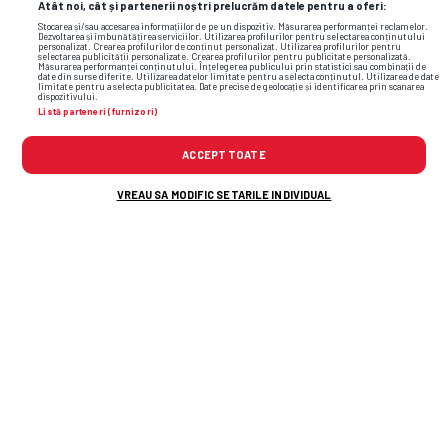
Atât noi, cât și partenerii noștri prelucrăm datele pentru a oferi:
Stocarea și/sau accesarea informațiilor de pe un dispozitiv. Măsurarea performanței reclamelor.
Dezvoltarea și îmbunătățirea serviciilor. Utilizarea profilurilor pentru selectarea conținutului
personalizat. Crearea profilurilor de conținut personalizat. Utilizarea profilurilor pentru
selectarea publicității personalizate. Crearea profilurilor pentru publicitate personalizată.
Măsurarea performanței conținutului. Înțelegerea publicului prin statistici sau combinații de
date din surse diferite. Utilizarea datelor limitate pentru a selecta conținutul. Utilizarea de date
limitate pentru a selecta publicitatea. Date precise de geolocație și identificarea prin scanarea
dispozitivului.
TOP ȘTIRI
ȘTIRI SPORT
Listă parteneri (furnizori)
ACCEPT TOATE
VREAU SA MODIFIC SETARILE INDIVIDUAL