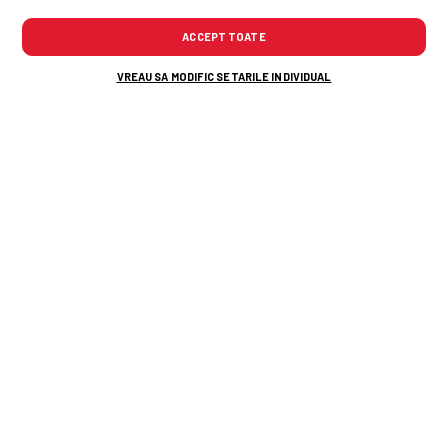
ACCEPT TOATE
VREAU SA MODIFIC SETARILE INDIVIDUAL
A fost lovitură de pedeapsă pentru Rapid?
Daniel Pancu A LUAT FOC la conferința de
presă: „Mamă, ce penalty, Doamne! Îi dă
direct în tendon”