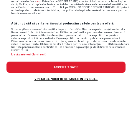
modalitatea indicata
aici
. Prin click pe “ACCEPT TOATE”, acceptati folosirea tuturor Tehnologiilor
de tip Cookie, care implica inclusiv acceptul dvs. cu privire la stocarea/accesarea informatiilor de
catre Vendor-ii cu care colaboram. Prin click pe “VREAU SA MODIFIC SETARILE INDIVIDUAL” puteti
schimba preferintele in mod individual, mai putin cele legate de cookie strict necesare pentru
functionarea website-ului.
Atât noi, cât și partenerii noștri prelucrăm datele pentru a oferi:
Stocarea și/sau accesarea informațiilor de pe un dispozitiv. Măsurarea performanței reclamelor.
Dezvoltarea și îmbunătățirea serviciilor. Utilizarea profilurilor pentru selectarea conținutului
personalizat. Crearea profilurilor de conținut personalizat. Utilizarea profilurilor pentru
selectarea publicității personalizate. Crearea profilurilor pentru publicitate personalizată.
Măsurarea performanței conținutului. Înțelegerea publicului prin statistici sau combinații de
date din surse diferite. Utilizarea datelor limitate pentru a selecta conținutul. Utilizarea de date
limitate pentru a selecta publicitatea. Date precise de geolocație și identificarea prin scanarea
dispozitivului.
Listă parteneri (furnizori)
ACCEPT TOATE
VREAU SA MODIFIC SETARILE INDIVIDUAL
TOP ȘTIRI
ȘTIRI SPORT