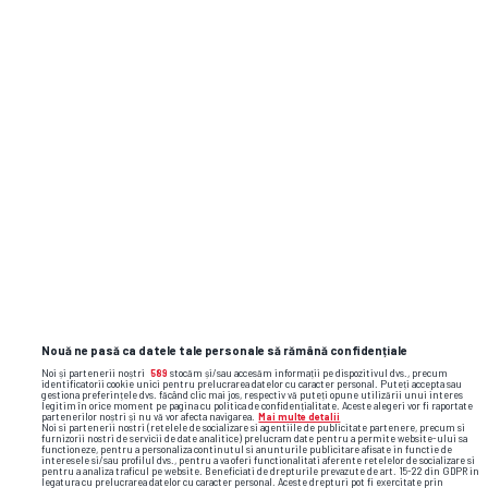
întotdeauna sursele.
TAS, verdict crunt în cazul de dopaj al lui
Cosmin Matei: „Clubul Sepsi va respecta
decizia”
Raul Rusescu la GSP Live: „La CFR, au fost
lucruri inimaginabile” + Pronostic uimitor
la dubla Craiovei: „Crede-mă, acolo a fost
ca la bunică-mea, la Coșoveni”
Nouă ne pasă ca datele tale personale să rămână confidențiale
Noi și partenerii noștri
589
stocăm și/sau accesăm informații pe dispozitivul dvs., precum
identificatorii cookie unici pentru prelucrarea datelor cu caracter personal. Puteți accepta sau
gestiona preferințele dvs. făcând clic mai jos, respectiv vă puteți opune utilizării unui interes
legitim în orice moment pe pagina cu politica de confidențialitate. Aceste alegeri vor fi raportate
partenerilor noștri și nu vă vor afecta navigarea.
Mai multe detalii
Noi si partenerii nostri (retelele de socializare si agentiile de publicitate partenere, precum si
tenis de masă
bernadette szocs
elizabeta samara
furnizorii nostri de servicii de date analitice) prelucram date pentru a permite website-ului sa
functioneze, pentru a personaliza continutul si anunturile publicitare afisate in functie de
campionat mondial
ovidiu ionescu
interesele si/sau profilul dvs., pentru a va oferi functionalitati aferente retelelor de socializare si
pentru a analiza traficul pe website. Beneficiati de drepturile prevazute de art. 15-22 din GDPR in
legatura cu prelucrarea datelor cu caracter personal. Aceste drepturi pot fi exercitate prin