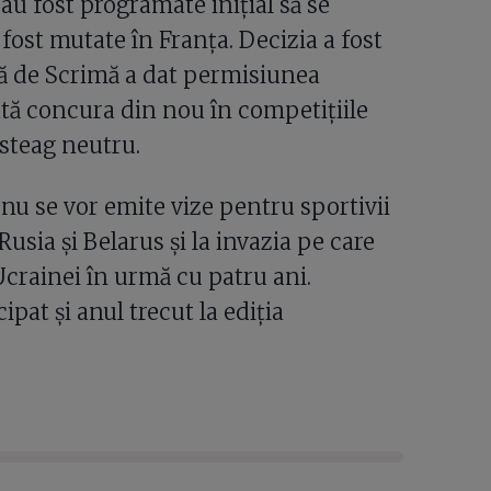
u fost programate inițial să se
 fost mutate în Franța. Decizia a fost
lă de Scrimă a dat permisiunea
ată concura din nou în competițiile
steag neutru.
nu se vor emite vize pentru sportivii
Rusia și Belarus și la invazia pe care
crainei în urmă cu patru ani.
ipat și anul trecut la ediția