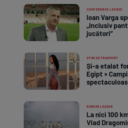
CONFERENCE LEAGUE
Ioan Varga spu
„Inclusiv pant
jucători”
STIRI EXTRASPORT
Și-a etalat fo
Egipt » Campi
spectaculoas
EUROPA LEAGUE
La nici 100 k
Vlad Dragomir