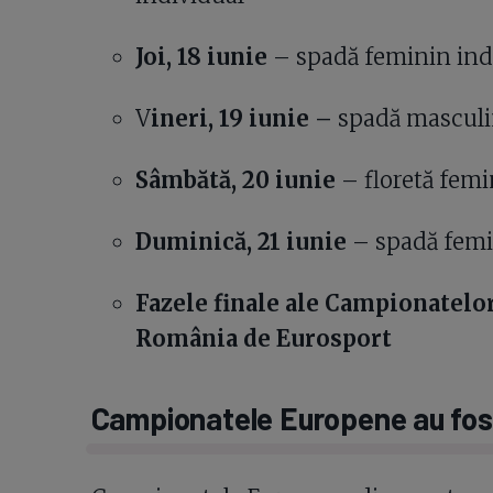
Joi, 18 iunie
– spadă feminin indi
V
ineri, 19 iunie –
spadă masculi
Sâmbătă, 20 iunie
– floretă fem
Duminică, 21 iunie
– spadă femin
Fazele finale ale Campionatelo
România de Eurosport
Campionatele Europene au fos