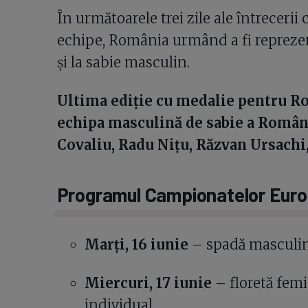
În următoarele trei zile ale întreceri
echipe, România urmând a fi reprezent
și la sabie masculin.
Ultima ediție cu medalie pentru Ro
echipa masculină de sabie a Români
Covaliu, Radu Nițu, Răzvan Ursachi,
Programul Campionatelor Eur
Marți, 16 iunie
– spadă masculin 
Miercuri, 17 iunie
– floretă fem
individual