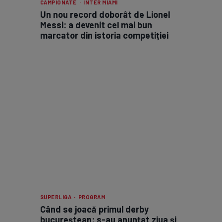
CAMPIONATE · INTER MIAMI
Un nou record doborât de Lionel
Messi: a devenit cel mai bun
marcator din istoria competiției
SUPERLIGA · PROGRAM
Când se joacă primul derby
bucureștean: s-au anunțat ziua și