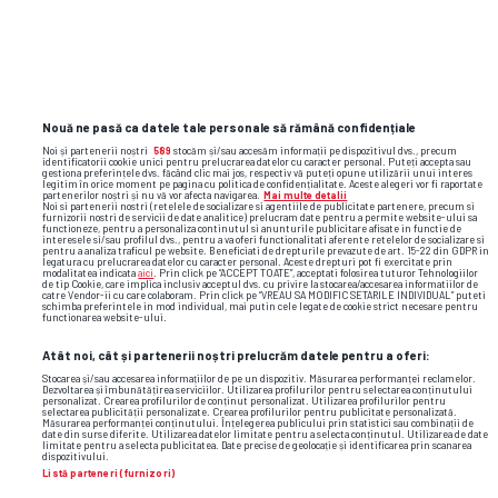
hapoel tel aviv
panathinaikos
euroliga
Nouă ne pasă ca datele tale personale să rămână confidențiale
Noi și partenerii noștri
589
stocăm și/sau accesăm informații pe dispozitivul dvs., precum
identificatorii cookie unici pentru prelucrarea datelor cu caracter personal. Puteți accepta sau
gestiona preferințele dvs. făcând clic mai jos, respectiv vă puteți opune utilizării unui interes
legitim în orice moment pe pagina cu politica de confidențialitate. Aceste alegeri vor fi raportate
partenerilor noștri și nu vă vor afecta navigarea.
Mai multe detalii
Noi si partenerii nostri (retelele de socializare si agentiile de publicitate partenere, precum si
furnizorii nostri de servicii de date analitice) prelucram date pentru a permite website-ului sa
functioneze, pentru a personaliza continutul si anunturile publicitare afisate in functie de
interesele si/sau profilul dvs., pentru a va oferi functionalitati aferente retelelor de socializare si
pentru a analiza traficul pe website. Beneficiati de drepturile prevazute de art. 15-22 din GDPR in
legatura cu prelucrarea datelor cu caracter personal. Aceste drepturi pot fi exercitate prin
modalitatea indicata
aici
. Prin click pe “ACCEPT TOATE”, acceptati folosirea tuturor Tehnologiilor
de tip Cookie, care implica inclusiv acceptul dvs. cu privire la stocarea/accesarea informatiilor de
catre Vendor-ii cu care colaboram. Prin click pe “VREAU SA MODIFIC SETARILE INDIVIDUAL” puteti
schimba preferintele in mod individual, mai putin cele legate de cookie strict necesare pentru
functionarea website-ului.
Atât noi, cât și partenerii noștri prelucrăm datele pentru a oferi:
Stocarea și/sau accesarea informațiilor de pe un dispozitiv. Măsurarea performanței reclamelor.
Dezvoltarea și îmbunătățirea serviciilor. Utilizarea profilurilor pentru selectarea conținutului
personalizat. Crearea profilurilor de conținut personalizat. Utilizarea profilurilor pentru
selectarea publicității personalizate. Crearea profilurilor pentru publicitate personalizată.
Măsurarea performanței conținutului. Înțelegerea publicului prin statistici sau combinații de
date din surse diferite. Utilizarea datelor limitate pentru a selecta conținutul. Utilizarea de date
limitate pentru a selecta publicitatea. Date precise de geolocație și identificarea prin scanarea
dispozitivului.
Listă parteneri (furnizori)