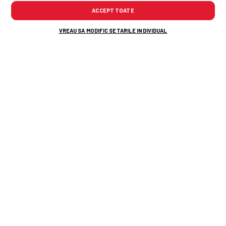
TOP ȘTIRI
ȘTIRI SPORT
ACCEPT TOATE
VREAU SA MODIFIC SETARILE INDIVIDUAL
UTA - Rapid, meciul care deschide etapa
4-a
» Plouă torențial la Arad!
O nouă plecare de la CFR Cluj! Al