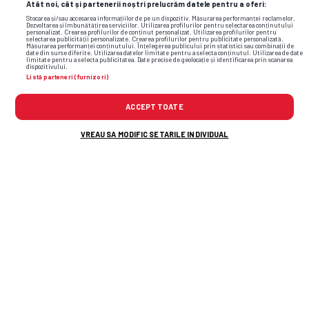
Atât noi, cât și partenerii noștri prelucrăm datele pentru a oferi:
Stocarea și/sau accesarea informațiilor de pe un dispozitiv. Măsurarea performanței reclamelor.
Dezvoltarea și îmbunătățirea serviciilor. Utilizarea profilurilor pentru selectarea conținutului
personalizat. Crearea profilurilor de conținut personalizat. Utilizarea profilurilor pentru
selectarea publicității personalizate. Crearea profilurilor pentru publicitate personalizată.
Măsurarea performanței conținutului. Înțelegerea publicului prin statistici sau combinații de
date din surse diferite. Utilizarea datelor limitate pentru a selecta conținutul. Utilizarea de date
limitate pentru a selecta publicitatea. Date precise de geolocație și identificarea prin scanarea
dispozitivului.
Listă parteneri (furnizori)
ACCEPT TOATE
VREAU SA MODIFIC SETARILE INDIVIDUAL
Citește și alte știri din handbal:
Bundesliga, cel mai tare campionat din
lume, s-a încheiat! Cine e campioană și ce
decizii au luat nemții
Citește și: