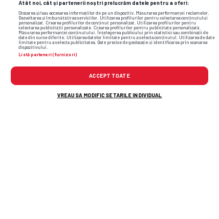
Atât noi, cât și partenerii noștri prelucrăm datele pentru a oferi:
Stocarea și/sau accesarea informațiilor de pe un dispozitiv. Măsurarea performanței reclamelor.
Dezvoltarea și îmbunătățirea serviciilor. Utilizarea profilurilor pentru selectarea conținutului
personalizat. Crearea profilurilor de conținut personalizat. Utilizarea profilurilor pentru
selectarea publicității personalizate. Crearea profilurilor pentru publicitate personalizată.
Măsurarea performanței conținutului. Înțelegerea publicului prin statistici sau combinații de
date din surse diferite. Utilizarea datelor limitate pentru a selecta conținutul. Utilizarea de date
limitate pentru a selecta publicitatea. Date precise de geolocație și identificarea prin scanarea
dispozitivului.
Listă parteneri (furnizori)
ACCEPT TOATE
VREAU SA MODIFIC SETARILE INDIVIDUAL
TOP ȘTIRI
ȘTIRI SPORT