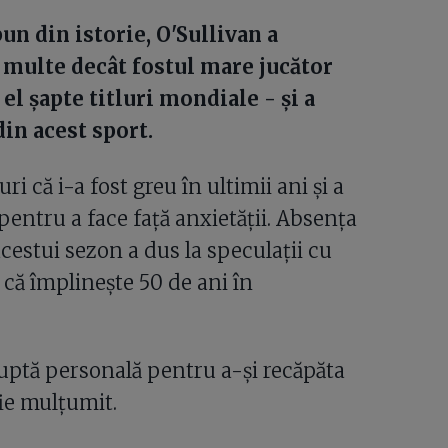
un din istorie, O'Sullivan a
i multe decât fostul mare jucător
el șapte titluri mondiale - și a
in acest sport.
i că i-a fost greu în ultimii ani și a
entru a face față anxietății. Absența
acestui sezon a dus la speculații cu
e că împlinește 50 de ani în
 luptă personală pentru a-și recăpăta
fie mulțumit.