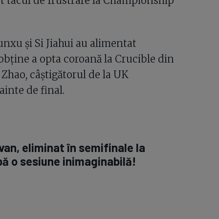
t tacul de frustrare la Championship
Junxu și Si Jiahui au alimentat
bține a opta coroană la Crucible din
 Zhao, câștigătorul de la UK
inte de final.
van, eliminat în semifinale la
pă o sesiune inimaginabilă!