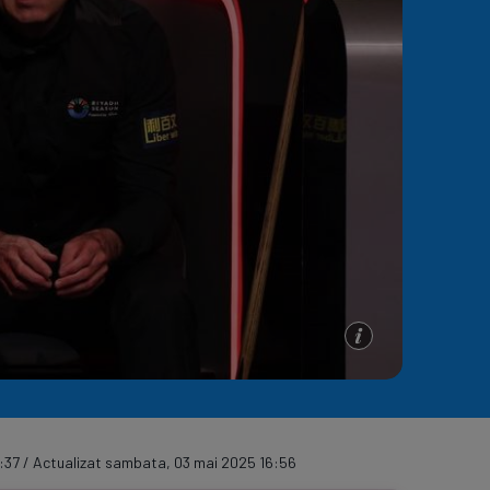
e A
Meciuri
Clasament
:37 / Actualizat sambata, 03 mai 2025 16:56