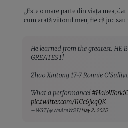
„Este o mare parte din viața mea, dar
cum arată viitorul meu, fie că joc sau
He learned from the greatest. HE
GREATEST!
Zhao Xintong 17-7 Ronnie O’Sulliv
What a performance!
#HaloWorld
pic.twitter.com/I1Cc6jkqQK
— WST (@WeAreWST)
May 2, 2025