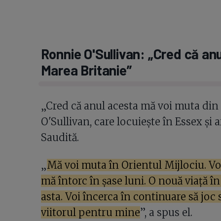
Ronnie O'Sullivan: „Cred că an
Marea Britanie”
„Cred că anul acesta mă voi muta din 
O'Sullivan, care locuiește în Essex și
Saudită.
„
Mă voi muta în Orientul Mijlociu. 
mă întorc în șase luni. O nouă viață î
asta. Voi încerca în continuare să joc
viitorul pentru mine
”, a spus el.