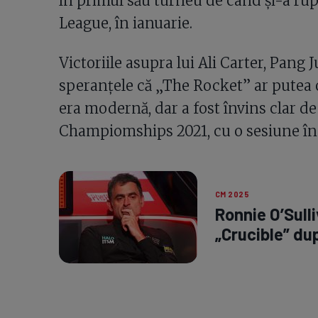
în primul său turneu de când și-a rup
League, în ianuarie.
Victoriile asupra lui Ali Carter, Pang 
speranțele că „The Rocket” ar putea o
era modernă, dar a fost învins clar de
Champiomships 2021, cu o sesiune îna
CM 2025
Ronnie O’Sulli
„Crucible” du