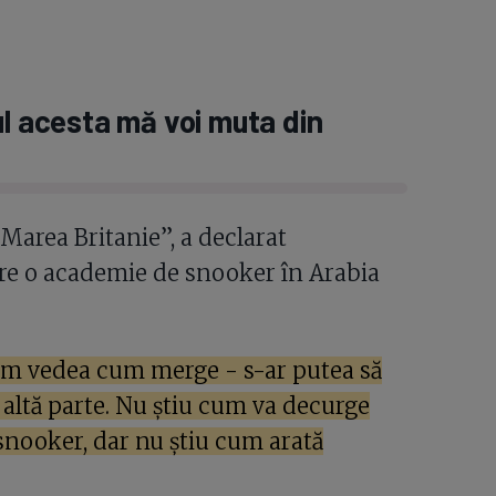
ul acesta mă voi muta din
Marea Britanie”, a declarat
 are o academie de snooker în Arabia
Vom vedea cum merge - s-ar putea să
n altă parte. Nu știu cum va decurge
 snooker, dar nu știu cum arată