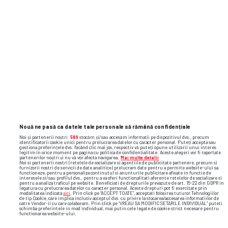
și faze video din sport
Nouă ne pasă ca datele tale personale să rămână confidențiale
Noi și partenerii noștri
589
stocăm și/sau accesăm informații pe dispozitivul dvs., precum
identificatorii cookie unici pentru prelucrarea datelor cu caracter personal. Puteți accepta sau
gestiona preferințele dvs. făcând clic mai jos, respectiv vă puteți opune utilizării unui interes
legitim în orice moment pe pagina cu politica de confidențialitate. Aceste alegeri vor fi raportate
partenerilor noștri și nu vă vor afecta navigarea.
Mai multe detalii
Noi si partenerii nostri (retelele de socializare si agentiile de publicitate partenere, precum si
furnizorii nostri de servicii de date analitice) prelucram date pentru a permite website-ului sa
functioneze, pentru a personaliza continutul si anunturile publicitare afisate in functie de
interesele si/sau profilul dvs., pentru a va oferi functionalitati aferente retelelor de socializare si
pentru a analiza traficul pe website. Beneficiati de drepturile prevazute de art. 15-22 din GDPR in
legatura cu prelucrarea datelor cu caracter personal. Aceste drepturi pot fi exercitate prin
modalitatea indicata
aici
. Prin click pe “ACCEPT TOATE”, acceptati folosirea tuturor Tehnologiilor
de tip Cookie, care implica inclusiv acceptul dvs. cu privire la stocarea/accesarea informatiilor de
catre Vendor-ii cu care colaboram. Prin click pe “VREAU SA MODIFIC SETARILE INDIVIDUAL” puteti
schimba preferintele in mod individual, mai putin cele legate de cookie strict necesare pentru
functionarea website-ului.