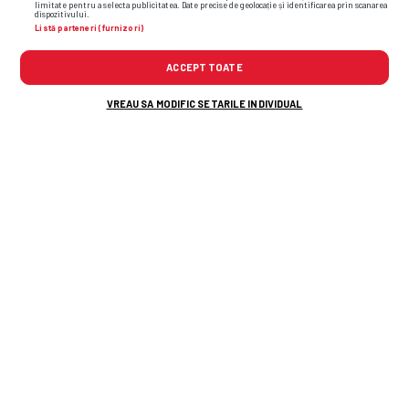
limitate pentru a selecta publicitatea. Date precise de geolocație și identificarea prin scanarea
dispozitivului.
Listă parteneri (furnizori)
TOP ȘTIRI
ȘTIRI SPORT
ACCEPT TOATE
VREAU SA MODIFIC SETARILE INDIVIDUAL
De ce directorul GSP e mai supărat pe
Universitatea Craiova decât pe CFR Cluj: