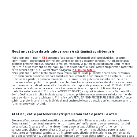
revenire
us open
roger federer
Nouă ne pasă ca datele tale personale să rămână confidențiale
Noi și partenerii noștri
589
stocăm și/sau accesăm informații pe dispozitivul dvs., precum
identificatorii cookie unici pentru prelucrarea datelor cu caracter personal. Puteți accepta sau
gestiona preferințele dvs. făcând clic mai jos, respectiv vă puteți opune utilizării unui interes
legitim în orice moment pe pagina cu politica de confidențialitate. Aceste alegeri vor fi raportate
partenerilor noștri și nu vă vor afecta navigarea.
Mai multe detalii
Noi si partenerii nostri (retelele de socializare si agentiile de publicitate partenere, precum si
furnizorii nostri de servicii de date analitice) prelucram date pentru a permite website-ului sa
functioneze, pentru a personaliza continutul si anunturile publicitare afisate in functie de
interesele si/sau profilul dvs., pentru a va oferi functionalitati aferente retelelor de socializare si
pentru a analiza traficul pe website. Beneficiati de drepturile prevazute de art. 15-22 din GDPR in
legatura cu prelucrarea datelor cu caracter personal. Aceste drepturi pot fi exercitate prin
modalitatea indicata
aici
. Prin click pe “ACCEPT TOATE”, acceptati folosirea tuturor Tehnologiilor
de tip Cookie, care implica inclusiv acceptul dvs. cu privire la stocarea/accesarea informatiilor de
catre Vendor-ii cu care colaboram. Prin click pe “VREAU SA MODIFIC SETARILE INDIVIDUAL” puteti
schimba preferintele in mod individual, mai putin cele legate de cookie strict necesare pentru
functionarea website-ului.
Atât noi, cât și partenerii noștri prelucrăm datele pentru a oferi:
Stocarea și/sau accesarea informațiilor de pe un dispozitiv. Măsurarea performanței reclamelor.
Dezvoltarea și îmbunătățirea serviciilor. Utilizarea profilurilor pentru selectarea conținutului
personalizat. Crearea profilurilor de conținut personalizat. Utilizarea profilurilor pentru
selectarea publicității personalizate. Crearea profilurilor pentru publicitate personalizată.
Măsurarea performanței conținutului. Înțelegerea publicului prin statistici sau combinații de
date din surse diferite. Utilizarea datelor limitate pentru a selecta conținutul. Utilizarea de date