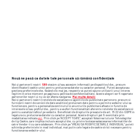
SUPERLIGA
FOTO Uniți pentru Coroian » Meci
caritabil pentru fostul fotbalist, după ce
a suferit un atac cerebral
Nouă ne pasă ca datele tale personale să rămână confidențiale
0
Noi și partenerii noștri
589
stocăm și/sau accesăm informații pe dispozitivul dvs., precum
identificatorii cookie unici pentru prelucrarea datelor cu caracter personal. Puteți accepta sau
gestiona preferințele dvs. făcând clic mai jos, respectiv vă puteți opune utilizării unui interes
legitim în orice moment pe pagina cu politica de confidențialitate. Aceste alegeri vor fi raportate
partenerilor noștri și nu vă vor afecta navigarea.
Mai multe detalii
Noi si partenerii nostri (retelele de socializare si agentiile de publicitate partenere, precum si
furnizorii nostri de servicii de date analitice) prelucram date pentru a permite website-ului sa
functioneze, pentru a personaliza continutul si anunturile publicitare afisate in functie de
interesele si/sau profilul dvs., pentru a va oferi functionalitati aferente retelelor de socializare si
pentru a analiza traficul pe website. Beneficiati de drepturile prevazute de art. 15-22 din GDPR in
legatura cu prelucrarea datelor cu caracter personal. Aceste drepturi pot fi exercitate prin
modalitatea indicata
aici
. Prin click pe “ACCEPT TOATE”, acceptati folosirea tuturor Tehnologiilor
de tip Cookie, care implica inclusiv acceptul dvs. cu privire la stocarea/accesarea informatiilor de
catre Vendor-ii cu care colaboram. Prin click pe “VREAU SA MODIFIC SETARILE INDIVIDUAL” puteti
schimba preferintele in mod individual, mai putin cele legate de cookie strict necesare pentru
functionarea website-ului.