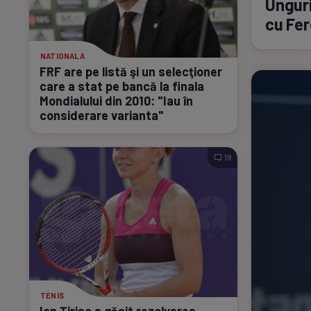
Unguri
cu Fer
NATIONALA
FRF are pe listă şi un selecţioner
care a stat pe bancă la finala
Mondialului din 2010: "Iau în
considerare varianta"
18
TENIS