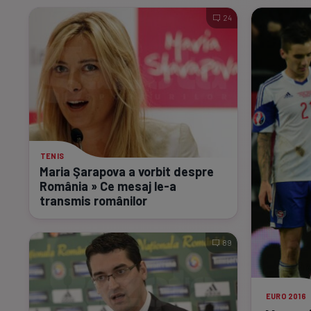
24
TENIS
Maria Şarapova a vorbit despre
România » Ce mesaj
le-a
transmis românilor
89
EURO 2016