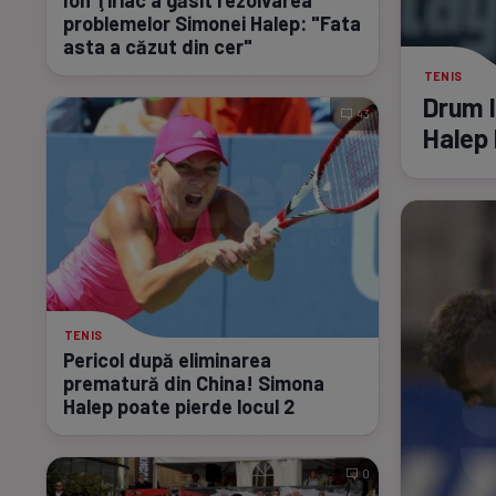
Ion Ţiriac a găsit rezolvarea
problemelor Simonei Halep: "Fata
asta a căzut din cer"
TENIS
Drum l
43
Halep 
TENIS
Pericol după eliminarea
prematură din China! Simona
Halep poate pierde locul 2
0