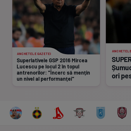
ANCHETELE
ANCHETELE GAZETEI
SUPER
Superlativele GSP 2016 Mircea
Șumudi
Lucescu pe locul 2 în topul
antrenorilor: "Încerc să menţin
ori pe
un nivel al performanţei"