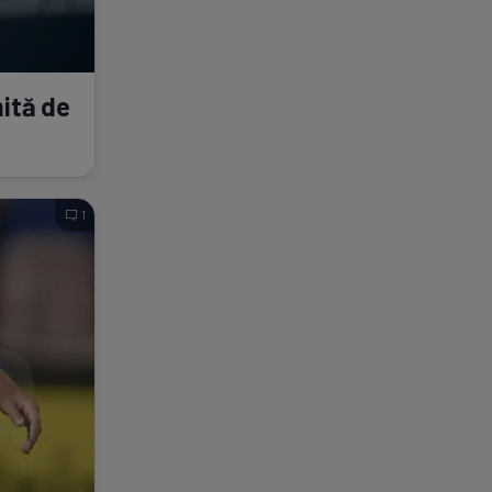
mită de
1