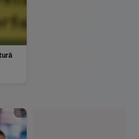
tură
17