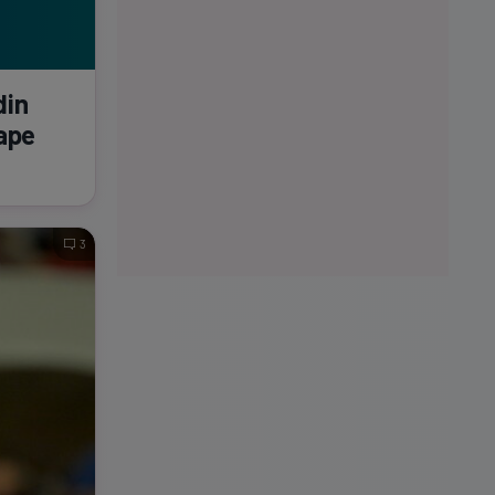
din
oape
3