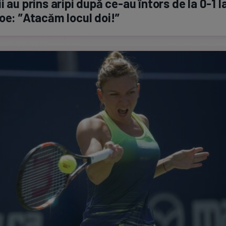
i au prins aripi după
ce-au
întors de la
0-1
l
oe: ”Atacăm locul doi!”