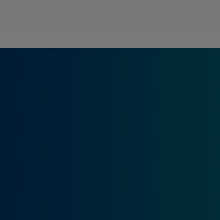
Seri
Echipe
Program TV