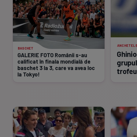
ANCHETELE
BASCHET
Ghinio
GALERIE FOTO Românii
s-au
calificat în finala mondială de
grupul
baschet 3 la 3, care va avea loc
trofeu
la Tokyo!
1