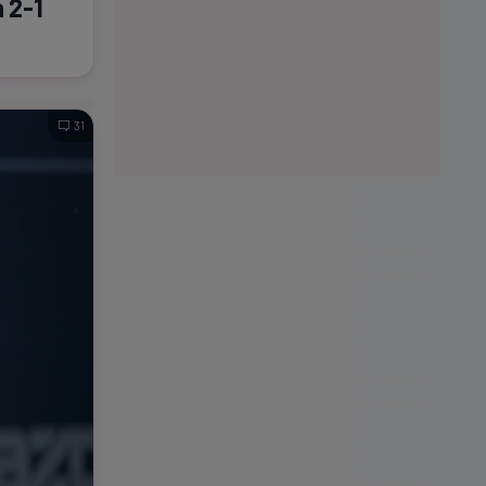
a
2-1
31