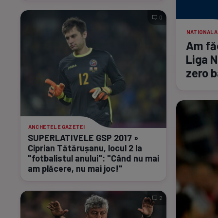
0
NATIONALA
Am făc
Liga N
zero b
ANCHETELE GAZETEI
SUPERLATIVELE GSP 2017 »
Ciprian Tătărușanu, locul 2 la
"fotbalistul anului": "Când nu mai
am plăcere, nu mai joc!"
2