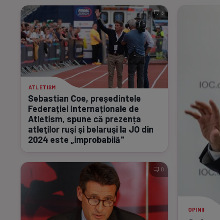
3
ATLETISM
Sebastian Coe, președintele
Federației Internaționale de
Atletism, spune că prezența
atleţilor ruşi şi belaruşi la JO din
2024 este „improbabilă"
0
OPINII