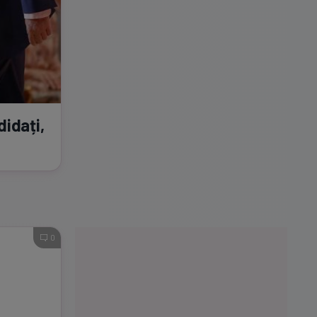
didați,
0