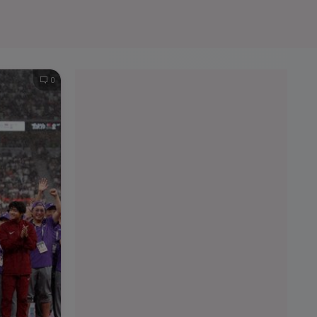
e A
Meciuri
Clasament
0