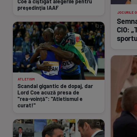
Coe a cîştigat alegerile pentru
preşedinţia IAAF
JOCURILE O
Semnal
2
CIO: „
sportu
ATLETISM
Scandal gigantic de dopaj, dar
Lord Coe acuză presa de
"rea-voință":
"Atletismul e
curat!"
1