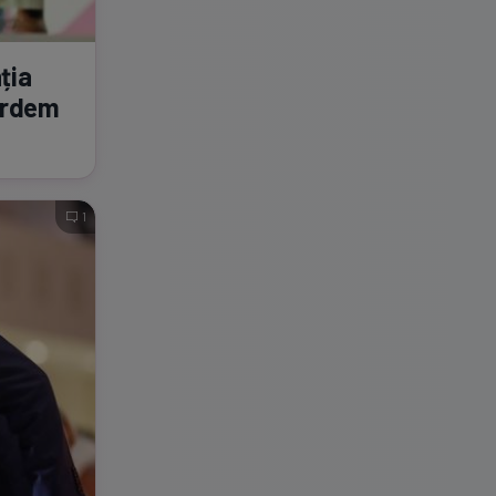
ția
ierdem
1