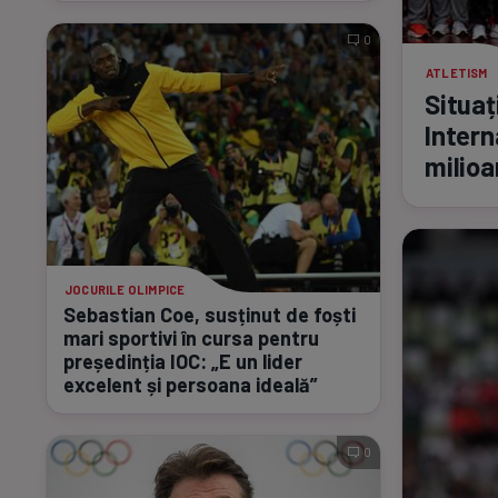
0
ATLETISM
Situaț
Intern
milioa
JOCURILE OLIMPICE
Sebastian Coe, susținut de foști
mari sportivi în cursa pentru
președinția IOC: „E un lider
excelent și persoana ideală”
0