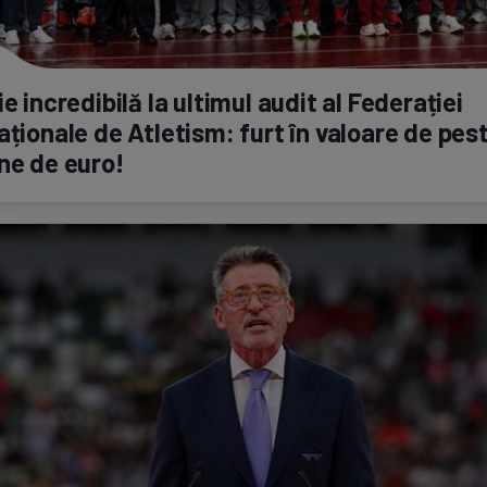
ie incredibilă la ultimul audit al Federației
aționale de Atletism: furt în valoare de pest
ne de euro!