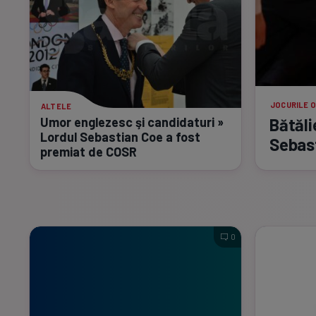
JOCURILE O
ALTELE
Umor englezesc şi candidaturi »
Bătăli
Lordul Sebastian Coe a fost
Sebas
premiat de COSR
0