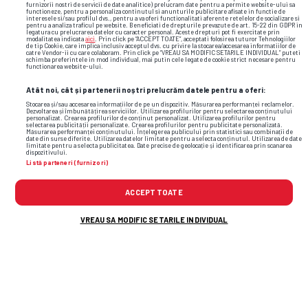
furnizorii nostri de servicii de date analitice) prelucram date pentru a permite website-ului sa
Sandu Boc știe ce nu funcționează
functioneze, pentru a personaliza continutul si anunturile publicitare afisate in functie de
interesele si/sau profilul dvs., pentru a va oferi functionalitati aferente retelelor de socializare si
la FCSB! Teorie surprinzătoare
pentru a analiza traficul pe website. Beneficiati de drepturile prevazute de art. 15-22 din GDPR in
legatura cu prelucrarea datelor cu caracter personal. Aceste drepturi pot fi exercitate prin
modalitatea indicata
aici
. Prin click pe “ACCEPT TOATE”, acceptati folosirea tuturor Tehnologiilor
despre chinurile campioanei: „Sunt
de tip Cookie, care implica inclusiv acceptul dvs. cu privire la stocarea/accesarea informatiilor de
catre Vendor-ii cu care colaboram. Prin click pe “VREAU SA MODIFIC SETARILE INDIVIDUAL” puteti
puțin dezamăgit”
schimba preferintele in mod individual, mai putin cele legate de cookie strict necesare pentru
functionarea website-ului.
Atât noi, cât și partenerii noștri prelucrăm datele pentru a oferi:
CAMPIONATE
0
Stocarea și/sau accesarea informațiilor de pe un dispozitiv. Măsurarea performanței reclamelor.
Sebastien Frey crede în Chivu:
Dezvoltarea și îmbunătățirea serviciilor. Utilizarea profilurilor pentru selectarea conținutului
personalizat. Crearea profilurilor de conținut personalizat. Utilizarea profilurilor pentru
selectarea publicității personalizate. Crearea profilurilor pentru publicitate personalizată.
„Inter e favorită”
Măsurarea performanței conținutului. Înțelegerea publicului prin statistici sau combinații de
date din surse diferite. Utilizarea datelor limitate pentru a selecta conținutul. Utilizarea de date
limitate pentru a selecta publicitatea. Date precise de geolocație și identificarea prin scanarea
dispozitivului.
Listă parteneri (furnizori)
0
ACCEPT TOATE
VREAU SA MODIFIC SETARILE INDIVIDUAL