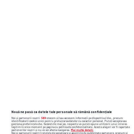
SUPERLIGA
Pavel Badea
și-a
făcut calculele pentru
titlu: „Nu
mi-e
frică de Rapid și
Dinamo!” » Avertisment din interiorul
echipei:
„S-au
pierdut șanse imense”
SUPERLIGA
0
Giani Kiriță crede că lui Dinamo îi
mai lipsește un lucru pentru a
deveni campioană: „Ar fi fost bine
Nouă ne pasă ca datele tale personale să rămână confidențiale
să se întâmple asta”
Noi și partenerii noștri
589
stocăm și/sau accesăm informații pe dispozitivul dvs., precum
identificatorii cookie unici pentru prelucrarea datelor cu caracter personal. Puteți accepta sau
gestiona preferințele dvs. făcând clic mai jos, respectiv vă puteți opune utilizării unui interes
legitim în orice moment pe pagina cu politica de confidențialitate. Aceste alegeri vor fi raportate
partenerilor noștri și nu vă vor afecta navigarea.
Mai multe detalii
SUPERLIGA
13
Noi si partenerii nostri (retelele de socializare si agentiile de publicitate partenere, precum si