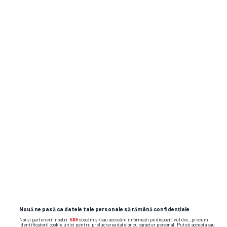
SUPERLIGA
Cuplaţi-vă
centura de siguranţă,
urmează un
play-off
cu turbulențe! Cei
12 fotbaliști care pot decide titlul în
Superligă: pe ei mizează pretendentele
la trofeu!
SUPERLIGA
6
Dennis Politic, după
1-3
în primul
amical al iernii: „Vrem titlul! La
asta ne zboară gândul tuturor”
Nouă ne pasă ca datele tale personale să rămână confidențiale
Noi și partenerii noștri
589
stocăm și/sau accesăm informații pe dispozitivul dvs., precum
identificatorii cookie unici pentru prelucrarea datelor cu caracter personal. Puteți accepta sau