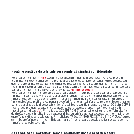
Nouă ne pasă ca datele tale personale să rămână confidențiale
Noi și partenerii noștri
589
stocăm și/sau accesăm informații pe dispozitivul dvs., precum
identificatorii cookie unici pentru prelucrarea datelor cu caracter personal. Puteți accepta sau
gestiona preferințele dvs. făcând clic mai jos, respectiv vă puteți opune utilizării unui interes
TOP ȘTIRI
ȘTIRI SPORT
legitim în orice moment pe pagina cu politica de confidențialitate. Aceste alegeri vor fi raportate
partenerilor noștri și nu vă vor afecta navigarea.
Mai multe detalii
Noi si partenerii nostri (retelele de socializare si agentiile de publicitate partenere, precum si
furnizorii nostri de servicii de date analitice) prelucram date pentru a permite website-ului sa
functioneze, pentru a personaliza continutul si anunturile publicitare afisate in functie de
interesele si/sau profilul dvs., pentru a va oferi functionalitati aferente retelelor de socializare si
pentru a analiza traficul pe website. Beneficiati de drepturile prevazute de art. 15-22 din GDPR in
legatura cu prelucrarea datelor cu caracter personal. Aceste drepturi pot fi exercitate prin
modalitatea indicata
aici
. Prin click pe “ACCEPT TOATE”, acceptati folosirea tuturor Tehnologiilor
de tip Cookie, care implica inclusiv acceptul dvs. cu privire la stocarea/accesarea informatiilor de
catre Vendor-ii cu care colaboram. Prin click pe “VREAU SA MODIFIC SETARILE INDIVIDUAL” puteti
schimba preferintele in mod individual, mai putin cele legate de cookie strict necesare pentru
functionarea website-ului.
Atât noi, cât și partenerii noștri prelucrăm datele pentru a oferi: