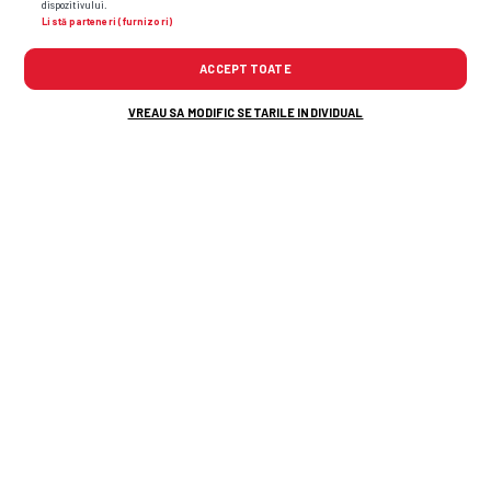
dispozitivului.
Listă parteneri (furnizori)
ACCEPT TOATE
VREAU SA MODIFIC SETARILE INDIVIDUAL
Am aflat cei doi jucători de care Rapid vrea
să scape în mercato » Mutare de peste
300.000 de euro pentru fotbalistul de
națională
Ilie Dumitrescu îl critică pe Gigi Becali:
„Te-ai
stricat cu ăsta, îl distrugi și pe