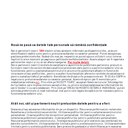
Nouă ne pasă ca datele tale personale să rămână confidențiale
Noi și partenerii noștri
589
stocăm și/sau accesăm informații pe dispozitivul dvs., precum
identificatorii cookie unici pentru prelucrarea datelor cu caracter personal. Puteți accepta sau
gestiona preferințele dvs. făcând clic mai jos, respectiv vă puteți opune utilizării unui interes
legitim în orice moment pe pagina cu politica de confidențialitate. Aceste alegeri vor fi raportate
partenerilor noștri și nu vă vor afecta navigarea.
Mai multe detalii
Noi si partenerii nostri (retelele de socializare si agentiile de publicitate partenere, precum si
furnizorii nostri de servicii de date analitice) prelucram date pentru a permite website-ului sa
functioneze, pentru a personaliza continutul si anunturile publicitare afisate in functie de
interesele si/sau profilul dvs., pentru a va oferi functionalitati aferente retelelor de socializare si
pentru a analiza traficul pe website. Beneficiati de drepturile prevazute de art. 15-22 din GDPR in
legatura cu prelucrarea datelor cu caracter personal. Aceste drepturi pot fi exercitate prin
modalitatea indicata
aici
. Prin click pe “ACCEPT TOATE”, acceptati folosirea tuturor Tehnologiilor
de tip Cookie, care implica inclusiv acceptul dvs. cu privire la stocarea/accesarea informatiilor de
catre Vendor-ii cu care colaboram. Prin click pe “VREAU SA MODIFIC SETARILE INDIVIDUAL” puteti
schimba preferintele in mod individual, mai putin cele legate de cookie strict necesare pentru
functionarea website-ului.
Atât noi, cât și partenerii noștri prelucrăm datele pentru a oferi:
TOP ȘTIRI
ȘTIRI SPORT
Stocarea și/sau accesarea informațiilor de pe un dispozitiv. Măsurarea performanței reclamelor.
Dezvoltarea și îmbunătățirea serviciilor. Utilizarea profilurilor pentru selectarea conținutului
personalizat. Crearea profilurilor de conținut personalizat. Utilizarea profilurilor pentru
selectarea publicității personalizate. Crearea profilurilor pentru publicitate personalizată.
Măsurarea performanței conținutului. Înțelegerea publicului prin statistici sau combinații de
date din surse diferite. Utilizarea datelor limitate pentru a selecta conținutul. Utilizarea de date
limitate pentru a selecta publicitatea. Date precise de geolocație și identificarea prin scanarea