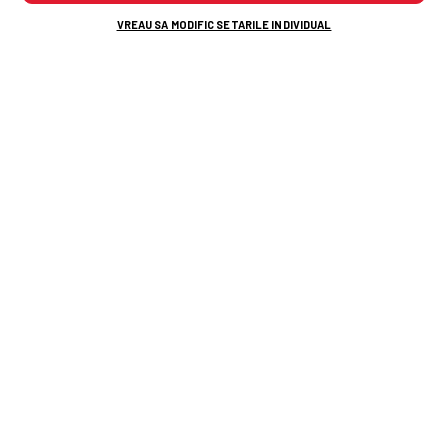
ADAUGĂ COMENTARIU
VREAU SA MODIFIC SETARILE INDIVIDUAL
Alte știri din fotbal