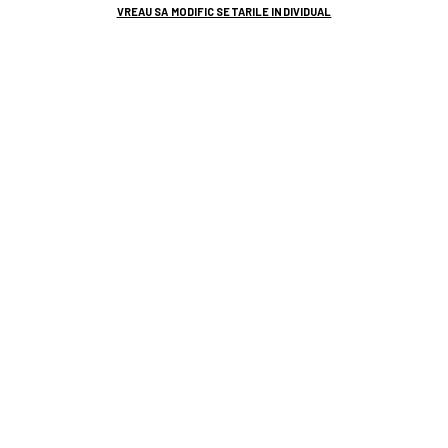
VREAU SA MODIFIC SETARILE INDIVIDUAL
TOP ȘTIRI
ȘTIRI SPORT