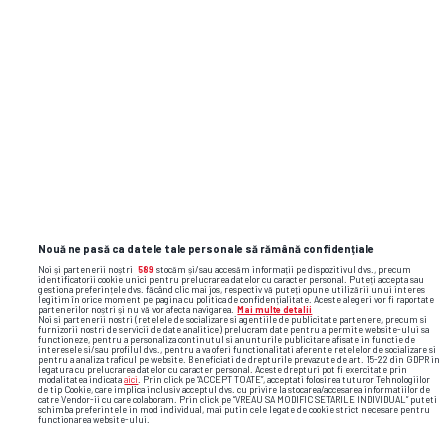
Peste 120.000 de oameni la Cluj
Arena în prima zi
PROFIT.RO
DECIZIE PREMIERĂ Veți trece
granița cu mai puține țigări și sticle
de alcool
Flash News: cele mai importante reacții
și faze video din sport
Nouă ne pasă ca datele tale personale să rămână confidențiale
Noi și partenerii noștri
589
stocăm și/sau accesăm informații pe dispozitivul dvs., precum
identificatorii cookie unici pentru prelucrarea datelor cu caracter personal. Puteți accepta sau
gestiona preferințele dvs. făcând clic mai jos, respectiv vă puteți opune utilizării unui interes
legitim în orice moment pe pagina cu politica de confidențialitate. Aceste alegeri vor fi raportate
partenerilor noștri și nu vă vor afecta navigarea.
Mai multe detalii
Noi si partenerii nostri (retelele de socializare si agentiile de publicitate partenere, precum si
furnizorii nostri de servicii de date analitice) prelucram date pentru a permite website-ului sa
functioneze, pentru a personaliza continutul si anunturile publicitare afisate in functie de
interesele si/sau profilul dvs., pentru a va oferi functionalitati aferente retelelor de socializare si
pentru a analiza traficul pe website. Beneficiati de drepturile prevazute de art. 15-22 din GDPR in
legatura cu prelucrarea datelor cu caracter personal. Aceste drepturi pot fi exercitate prin
modalitatea indicata
aici
. Prin click pe “ACCEPT TOATE”, acceptati folosirea tuturor Tehnologiilor
de tip Cookie, care implica inclusiv acceptul dvs. cu privire la stocarea/accesarea informatiilor de
catre Vendor-ii cu care colaboram. Prin click pe “VREAU SA MODIFIC SETARILE INDIVIDUAL” puteti
schimba preferintele in mod individual, mai putin cele legate de cookie strict necesare pentru
functionarea website-ului.