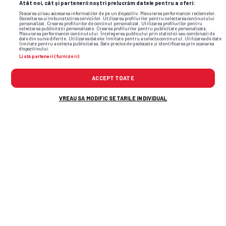
Atât noi, cât și partenerii noștri prelucrăm datele pentru a oferi:
Stocarea și/sau accesarea informațiilor de pe un dispozitiv. Măsurarea performanței reclamelor.
Dezvoltarea și îmbunătățirea serviciilor. Utilizarea profilurilor pentru selectarea conținutului
personalizat. Crearea profilurilor de conținut personalizat. Utilizarea profilurilor pentru
selectarea publicității personalizate. Crearea profilurilor pentru publicitate personalizată.
Măsurarea performanței conținutului. Înțelegerea publicului prin statistici sau combinații de
date din surse diferite. Utilizarea datelor limitate pentru a selecta conținutul. Utilizarea de date
limitate pentru a selecta publicitatea. Date precise de geolocație și identificarea prin scanarea
dispozitivului.
Listă parteneri (furnizori)
ACCEPT TOATE
VREAU SA MODIFIC SETARILE INDIVIDUAL