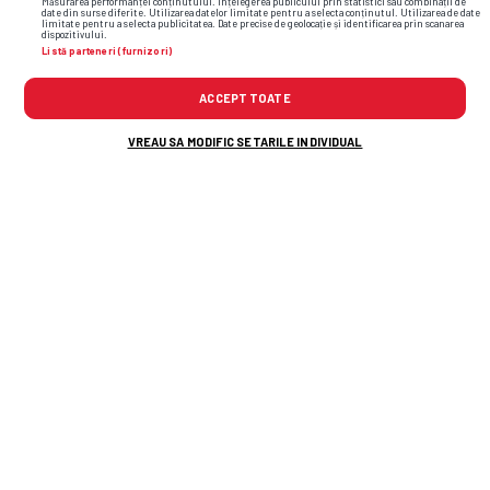
TOP ȘTIRI
ȘTIRI SPORT
Măsurarea performanței conținutului. Înțelegerea publicului prin statistici sau combinații de
date din surse diferite. Utilizarea datelor limitate pentru a selecta conținutul. Utilizarea de date
limitate pentru a selecta publicitatea. Date precise de geolocație și identificarea prin scanarea
dispozitivului.
Listă parteneri (furnizori)
ACCEPT TOATE
VREAU SA MODIFIC SETARILE INDIVIDUAL
Marius Baciu a luat decizia » Ce se întâmplă
cu Târnovanu la Sepsi - FCSB
Ar fi transferul verii în Superligă: