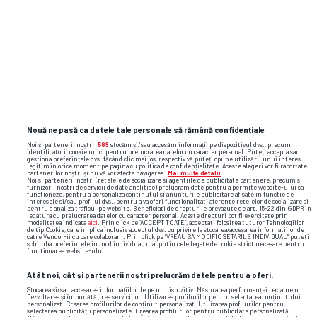
media
anamaria prodan
reghecampf
realitatea sportivă
Nouă ne pasă ca datele tale personale să rămână confidențiale
Noi și partenerii noștri
589
stocăm și/sau accesăm informații pe dispozitivul dvs., precum
identificatorii cookie unici pentru prelucrarea datelor cu caracter personal. Puteți accepta sau
gestiona preferințele dvs. făcând clic mai jos, respectiv vă puteți opune utilizării unui interes
legitim în orice moment pe pagina cu politica de confidențialitate. Aceste alegeri vor fi raportate
partenerilor noștri și nu vă vor afecta navigarea.
Mai multe detalii
Noi si partenerii nostri (retelele de socializare si agentiile de publicitate partenere, precum si
furnizorii nostri de servicii de date analitice) prelucram date pentru a permite website-ului sa
functioneze, pentru a personaliza continutul si anunturile publicitare afisate in functie de
interesele si/sau profilul dvs., pentru a va oferi functionalitati aferente retelelor de socializare si
pentru a analiza traficul pe website. Beneficiati de drepturile prevazute de art. 15-22 din GDPR in
legatura cu prelucrarea datelor cu caracter personal. Aceste drepturi pot fi exercitate prin
modalitatea indicata
aici
. Prin click pe “ACCEPT TOATE”, acceptati folosirea tuturor Tehnologiilor
de tip Cookie, care implica inclusiv acceptul dvs. cu privire la stocarea/accesarea informatiilor de
catre Vendor-ii cu care colaboram. Prin click pe “VREAU SA MODIFIC SETARILE INDIVIDUAL” puteti
schimba preferintele in mod individual, mai putin cele legate de cookie strict necesare pentru
functionarea website-ului.
Atât noi, cât și partenerii noștri prelucrăm datele pentru a oferi:
Stocarea și/sau accesarea informațiilor de pe un dispozitiv. Măsurarea performanței reclamelor.
Dezvoltarea și îmbunătățirea serviciilor. Utilizarea profilurilor pentru selectarea conținutului
personalizat. Crearea profilurilor de conținut personalizat. Utilizarea profilurilor pentru
selectarea publicității personalizate. Crearea profilurilor pentru publicitate personalizată.